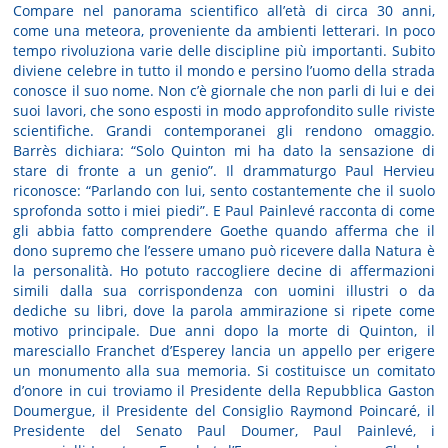
Compare nel panorama scientifico all’età di circa 30 anni,
come una meteora, proveniente da ambienti letterari. In poco
tempo rivoluziona varie delle discipline più importanti. Subito
diviene celebre in tutto il mondo e persino l’uomo della strada
conosce il suo nome. Non c’è giornale che non parli di lui e dei
suoi lavori, che sono esposti in modo approfondito sulle riviste
scientifiche. Grandi contemporanei gli rendono omaggio.
Barrès dichiara: “Solo Quinton mi ha dato la sensazione di
stare di fronte a un genio”. Il drammaturgo Paul Hervieu
riconosce: “Parlando con lui, sento costantemente che il suolo
sprofonda sotto i miei piedi”. E Paul Painlevé racconta di come
gli abbia fatto comprendere Goethe quando afferma che il
dono supremo che l’essere umano può ricevere dalla Natura è
la personalità. Ho potuto raccogliere decine di affermazioni
simili dalla sua corrispondenza con uomini illustri o da
dediche su libri, dove la parola ammirazione si ripete come
motivo principale. Due anni dopo la morte di Quinton, il
maresciallo Franchet d’Esperey lancia un appello per erigere
un monumento alla sua memoria. Si costituisce un comitato
d’onore in cui troviamo il Presidente della Repubblica Gaston
Doumergue, il Presidente del Consiglio Raymond Poincaré, il
Presidente del Senato Paul Doumer, Paul Painlevé, i