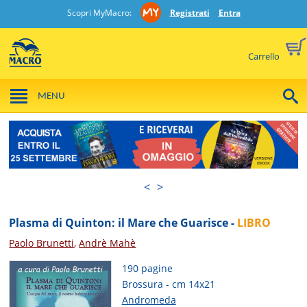
Scopri MyMacro:
Registrati
Entra
Carrello
MENU
<
>
Plasma di Quinton: il Mare che Guarisce -
LIBRO
Paolo Brunetti
,
Andrè Mahè
190 pagine
Brossura - cm 14x21
Andromeda