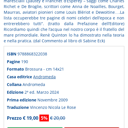
marescialli Lyautey e Franchet d’Esperey – saggi come Charles
Richet e De Broglie, scrittori come Anna de Noailles, Bourget,
Maurras, aviatori pionieri come Louis Blériot e Dewoitine….La
lista occuperebbe tre pagine di nomi celebri dell’epoca e non
entrerebbero tutti”. (tratto dalla Prefazione dell’Editore)
Ricordiamo quindi che l’acqua nel nostro corpo è il fratello del
mare primordiale. Renè Quinton lo ha dimostrato nella teoria
e nella pratica. (dal Commento al libro di Sabine Eck)
ISBN
9788868322038
Pagine
190
Formato
Brossura - cm 14x21
Casa editrice
Andromeda
Collana
Andromeda
Edizione
2ª ed. Marzo 2024
Prima edizione
Novembre 2009
Traduzione
Vincenzo Nicola Le Rose
Prezzo € 19,00
5%
€ 20,00