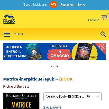
Scopri MyMacro:
Registrati
Entra
Carrello
MENU
<
>
Matrice énergétique (epub) -
EBOOK
Richard Bartlett
Versione Epub - EBOOK: € 14,99
256 pagine