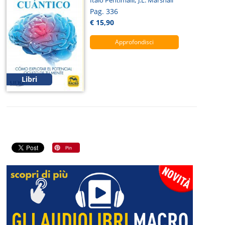
Italo Pentimalli
J.L. Marshall
Pag. 336
€ 15,90
Approfondisci
Libri