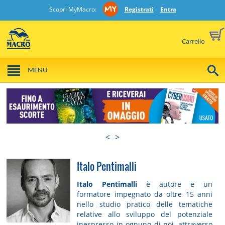
Scopri MyMacro:
Registrati
Entra
Carrello
MENU
<
>
Italo Pentimalli
Italo Pentimalli
è autore e un
formatore impegnato da oltre 15 anni
nello studio pratico delle tematiche
relative allo sviluppo del potenziale
inespresso in ognuno di noi, attraverso