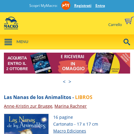
Scopri MyMacro:
Registrati
Entra
Carrello
MENU
<
>
Las Nanas de los Animalitos -
LIBROS
Anne-Kristin zur Brugge
,
Marina Rachner
16 pagine
Cartonato - 17 x 17 cm
Macro Ediciones