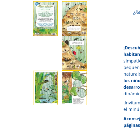
¿R
¡Descub
habitan
simpáti
pequeño
naturale
los niñ
desarro
dinámic
¡Invita
el minú
Aconsej
páginas