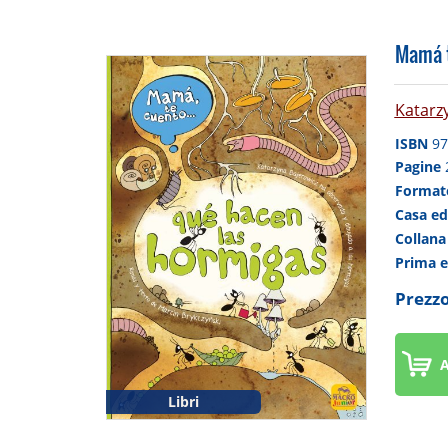
Mamá t
Katarz
ISBN
97
Pagine
Forma
Casa ed
Collan
Prima 
Prezzo
A
Libri