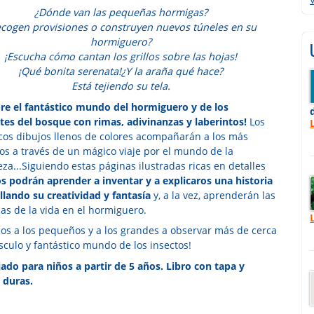
¿Dónde van las pequeñas hormigas?
ecogen provisiones o construyen nuevos túneles en su
hormiguero?
¡Escucha cómo cantan los grillos sobre las hojas!
¡Qué bonita serenata!¿Y la araña qué hace?
Está tejiendo su tela.
re el fantástico mundo del hormiguero y de los
tes del bosque con rimas, adivinanzas y laberintos!
Los
cos dibujos llenos de colores acompañarán a los más
s a través de un mágico viaje por el mundo de la
za...Siguiendo estas páginas ilustradas ricas en detalles
os podrán aprender a inventar y a explicaros una historia
llando su creatividad y fantasía
y, a la vez, aprenderán las
as de la vida en el hormiguero.
mos a los pequeños y a los grandes a observar más de cerca
sculo y fantástico mundo de los insectos!
ado para niños a partir de 5 años. Libro con tapa y
 duras.