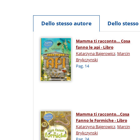
Dello stesso autore
Dello stess
Mamma ti racconto... Cosa
fanno le api - Libro
Katarzyna Bajerowicz
,
Marcin
Brykczynski
Pag. 14
Mamma ti racconto...Cosa
Fanno le Formiche - Libro
Katarzyna Bajerowicz
,
Marcin
Brykczynski
Pag. 24