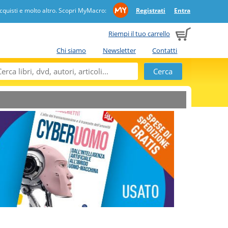
quisti e molto altro. Scopri MyMacro:
Registrati
Entra
Riempi il tuo carrello
Chi siamo
Newsletter
Contatti