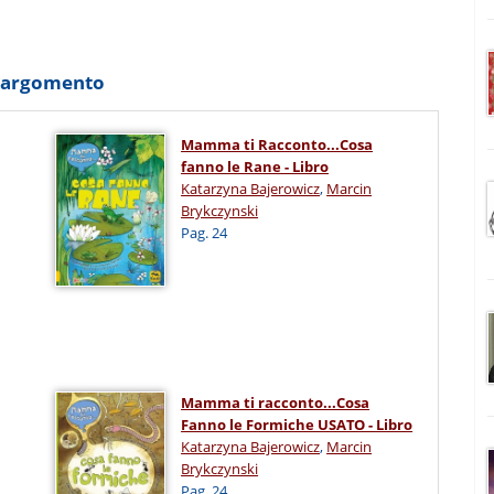
o argomento
Mamma ti Racconto...Cosa
fanno le Rane - Libro
Katarzyna Bajerowicz
,
Marcin
Brykczynski
Pag. 24
Mamma ti racconto...Cosa
Fanno le Formiche USATO - Libro
Katarzyna Bajerowicz
,
Marcin
Brykczynski
Pag. 24