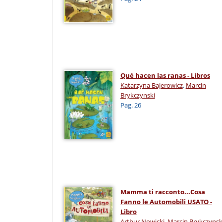
Qué hacen las ranas - Libros
Katarzyna Bajerowicz
,
Marcin
Brykczynski
Pag. 26
Mamma ti racconto...Cosa
Fanno le Automobili USATO -
Libro
Arthur Nowicki
,
Marcin Brykczynsk