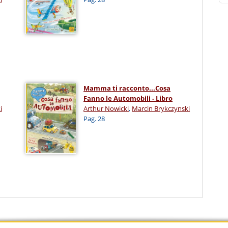
Mamma ti racconto...Cosa
Fanno le Automobili - Libro
i
Arthur Nowicki
,
Marcin Brykczynski
Pag. 28