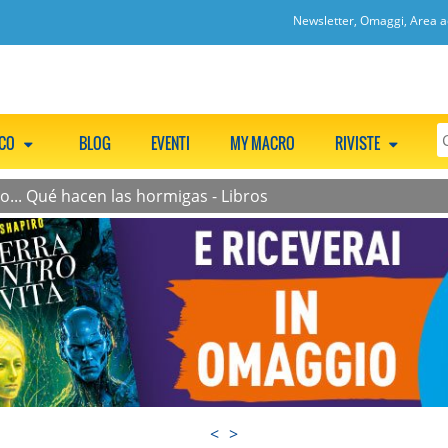
Newsletter, Omaggi, Area ac
CCO
BLOG
EVENTI
MY MACRO
RIVISTE
... Qué hacen las hormigas - Libros
<
>