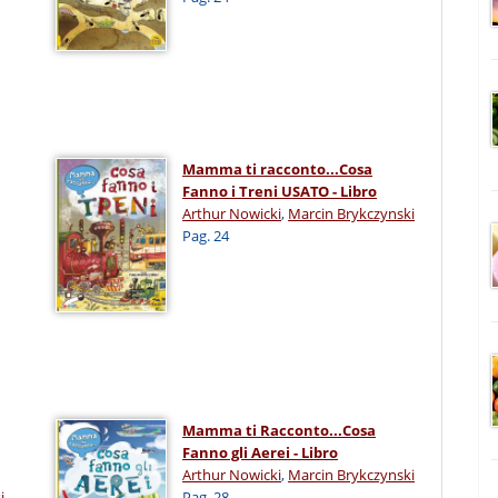
Mamma ti racconto...Cosa
Fanno i Treni USATO - Libro
Arthur Nowicki
,
Marcin Brykczynski
Pag. 24
Mamma ti Racconto...Cosa
Fanno gli Aerei - Libro
Arthur Nowicki
,
Marcin Brykczynski
i
Pag. 28