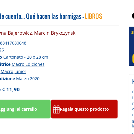
e cuento... Qué hacen las hormigas -
LIBROS
yna Bajerowicz
,
Marcin Brykczynski
88417080648
26
to
Cartonato - 20 x 28 cm
itrice
Macro Ediciones
a
Macro Junior
edizione
Marzo 2020
 € 11,90
C
t
d
ggiungi al carrello
Regala questo prodotto
n
g
l
V