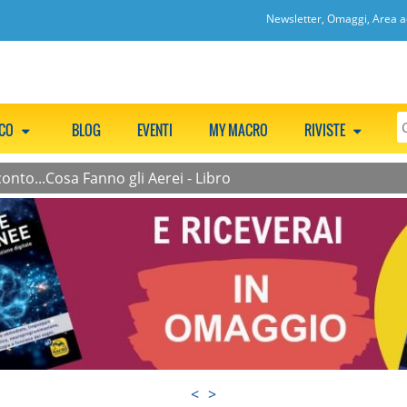
Newsletter, Omaggi, Area ac
CCO
BLOG
EVENTI
MY MACRO
RIVISTE
nto...Cosa Fanno gli Aerei - Libro
<
>