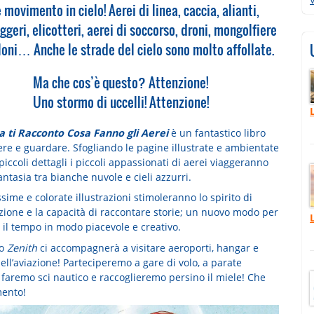
 movimento in cielo! Aerei di linea, caccia, alianti,
ggeri, elicotteri, aerei di soccorso, droni, mongolfiere
loni… Anche le strade del cielo sono molto affollate.
Ma che cos’è questo? Attenzione!
Uno stormo di uccelli! Attenzione!
ti Racconto Cosa Fanno gli Aerei
è un fantastico libro
ere e guardare. Sfogliando le pagine illustrate e ambientate
piccoli dettagli i piccoli appassionati di aerei viaggeranno
antasia tra bianche nuvole e cieli azzurri.
ssime e colorate illustrazioni stimoleranno lo spirito di
zione e la capacità di raccontare storie; un nuovo modo per
 il tempo in modo piacevole e creativo.
lo
Zenith
ci accompagnerà a visitare aeroporti, hangar e
ll’aviazione! Parteciperemo a gare di volo, a parate
, faremo sci nautico e raccoglieremo persino il miele! Che
mento!