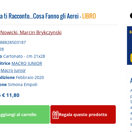
ti Racconto...Cosa Fanno gli Aerei -
LIBRO
 Nowicki
,
Marcin Brykczynski
88828503187
28
to
Cartonato - cm 21x28
itrice
MACRO JUNIOR
a
Macro Junior
edizione
Febbraio 2020
ione
Simona Empoli
 € 11,80
S
a
a
ggiungi al carrello
Regala questo prodotto
d
s
V