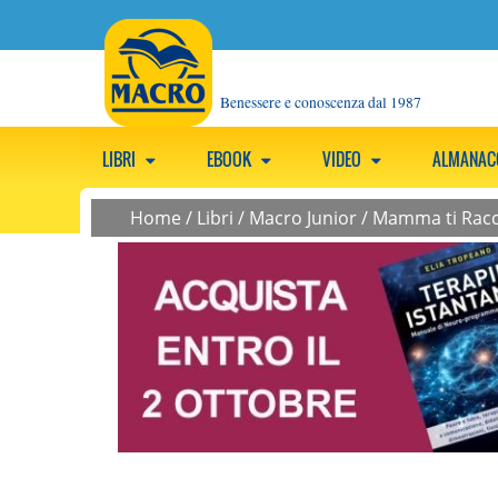
Benessere e conoscenza dal 1987
LIBRI
EBOOK
VIDEO
ALMANA
Home
/
Libri
/
Macro Junior
/
Mamma ti Racco