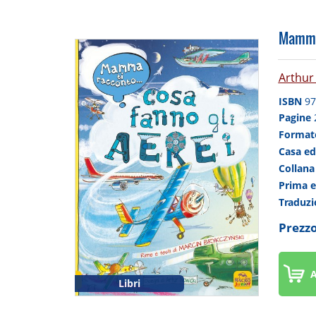
Mamma 
Arthur
ISBN
97
Pagine
Forma
Casa ed
Collan
Prima 
Traduz
Prezzo
A
Libri