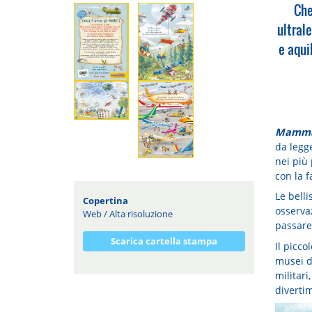
Che
ultrale
e aqui
Mamma 
da legg
nei più 
con la f
Le belli
Copertina
osserva
Web
/
Alta risoluzione
passare
Scarica cartella stampa
Il picco
musei de
militari
diverti