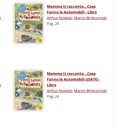
Mamma ti racconto...Cosa
Fanno le Automobili - Libro
i
Arthur Nowicki
,
Marcin Brykczynski
Pag. 28
Mamma ti racconto...Cosa
Fanno le Automobili USATO -
i
Libro
Arthur Nowicki
,
Marcin Brykczynski
Pag. 24