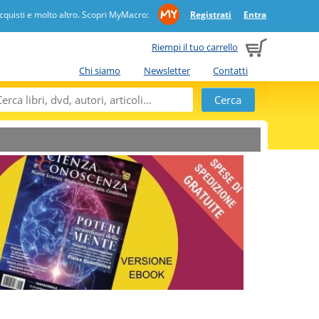
quisti e molto altro. Scopri MyMacro:
Registrati
Entra
Riempi il tuo carrello
Chi siamo
Newsletter
Contatti