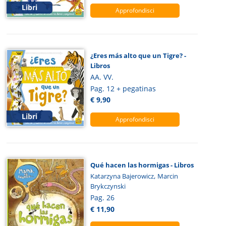
Libri
Approfondisci
¿Eres más alto que un Tigre? -
Libros
AA. VV.
Pag. 12 + pegatinas
€ 9,90
Libri
Approfondisci
Qué hacen las hormigas - Libros
,
Katarzyna Bajerowicz
Marcin
Brykczynski
Pag. 26
€ 11,90