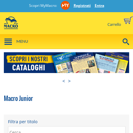
Scopri MyMacro:
Registrati
Entra
Carrello
MENU
<
>
Macro Junior
Filtra per titolo