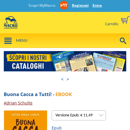
Scopri MyMacro:
Registrati
Entra
Carrello
MENU
<
>
Buona Cacca a Tutti! -
EBOOK
Adrian Schulte
Versione Epub: € 11,49
Epub