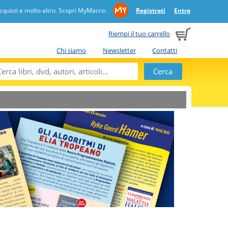
quisti e molto altro. Scopri MyMacro:
Registrati
Entra
Riempi il tuo carrello
Chi siamo
Newsletter
Contatti