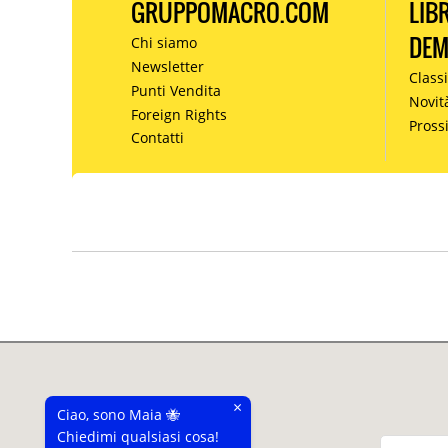
GRUPPOMACRO.COM
LIB
DE
Chi siamo
Newsletter
Classi
Punti Vendita
Novit
Foreign Rights
Pros
Contatti
×
Ciao, sono Maia 🐝
Chiedimi qualsiasi cosa!