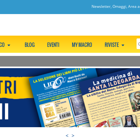
Newsletter, Omaggi, Area ac
CCO
BLOG
EVENTI
MY MACRO
RIVISTE
<
>