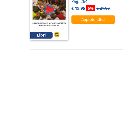
Pag. 264
€ 19,95
5%
€ 21,00
Approfondisci
Libri