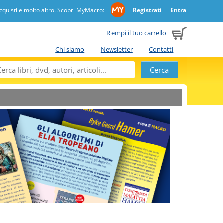
quisti e molto altro. Scopri MyMacro:
Registrati
Entra
Riempi il tuo carrello
Chi siamo
Newsletter
Contatti