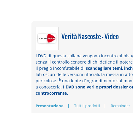
Verità Nascoste - Video
I DVD di questa collana vengono incontro al bisogn
senza il controllo censore di chi detiene il poter
il pregio inconfutabile di
scandagliare temi
,
inch
lati oscuri delle versioni ufficiali, la messa in att
pericolose. È una lente d’ingrandimento sul mondo
a conoscerla.
I DVD sono veri e propri dossier or
controcorrente.
Presentazione
Tutti i prodotti
Remainder