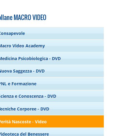
ollane MACRO VIDEO
Consapevole
Macro Video Academy
Medicina Psicobiologica - DVD
Nuova Saggezza - DVD
PNL e Formazione
Scienza e Conoscenza - DVD
Tecniche Corporee - DVD
Verità Nascoste - Video
Videoteca del Benessere