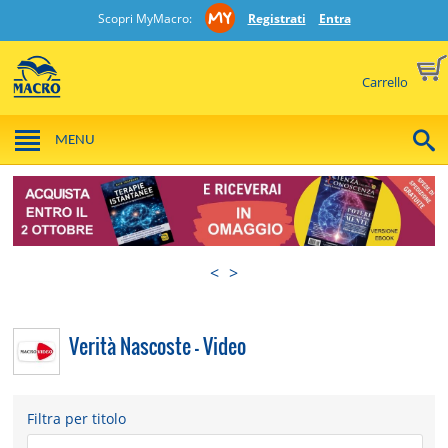
Scopri MyMacro:
Registrati
Entra
Carrello
MENU
<
>
Verità Nascoste - Video
Filtra per titolo