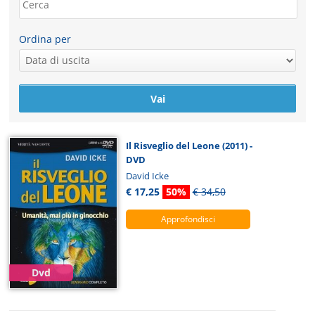
Ordina per
Il Risveglio del Leone (2011) -
DVD
David Icke
€ 17,25
50%
€ 34,50
Approfondisci
Dvd