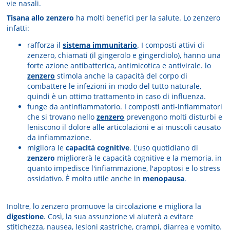
vie nasali.
Tisana allo zenzero
ha molti benefici per la salute. Lo zenzero
infatti:
rafforza il
sistema immunitario
. I composti attivi di
zenzero, chiamati (il gingerolo e gingerdiolo), hanno una
forte azione antibatterica, antimicotica e antivirale. lo
zenzero
stimola anche la capacità del corpo di
combattere le infezioni in modo del tutto naturale,
quindi è un ottimo trattamento in caso di influenza.
funge da antinfiammatorio. I composti anti-infiammatori
che si trovano nello
zenzero
prevengono molti disturbi e
leniscono il dolore alle articolazioni e ai muscoli causato
da infiammazione.
migliora le
capacità cognitive
. L'uso quotidiano di
zenzero
migliorerà le capacità cognitive e la memoria, in
quanto impedisce l'infiammazione, l'apoptosi e lo stress
ossidativo. È molto utile anche in
menopausa
.
Inoltre, lo zenzero promuove la circolazione e migliora la
digestione
. Così, la sua assunzione vi aiuterà a evitare
stitichezza, nausea, lesioni gastriche, crampi, diarrea e vomito.