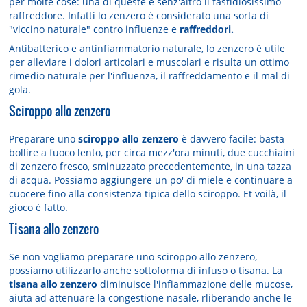
per molte cose: una di queste è senz'altro il fastidiosissimo
raffreddore. Infatti lo zenzero è considerato una sorta di
"viccino naturale" contro influenze e
raffreddori.
Antibatterico e antinfiammatorio naturale, lo zenzero è utile
per alleviare i dolori articolari e muscolari e risulta un ottimo
rimedio naturale per l'influenza, il raffreddamento e il mal di
gola.
Sciroppo allo zenzero
Preparare uno
sciroppo allo zenzero
è davvero facile: basta
bollire a fuoco lento, per circa mezz'ora minuti, due cucchiaini
di zenzero fresco, sminuzzato precedentemente, in una tazza
di acqua. Possiamo aggiungere un po' di miele e continuare a
cuocere fino alla consistenza tipica dello sciroppo. Et voilà, il
gioco è fatto.
Tisana allo zenzero
Se non vogliamo preparare uno sciroppo allo zenzero,
possiamo utilizzarlo anche sottoforma di infuso o tisana. La
tisana allo zenzero
diminuisce l'infiammazione delle mucose,
aiuta ad attenuare la congestione nasale, rliberando anche le