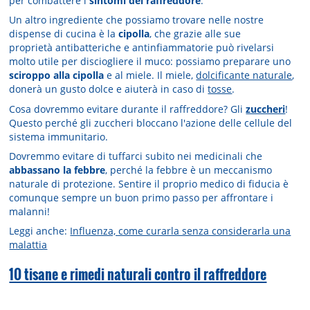
per combattere i
sintomi del raffreddore
.
Un altro ingrediente che possiamo trovare nelle nostre
dispense di cucina è la
cipolla
, che grazie alle sue
proprietà antibatteriche e antinfiammatorie può rivelarsi
molto utile per disciogliere il muco: possiamo preparare uno
sciroppo alla cipolla
e al miele. Il miele,
dolcificante naturale
,
donerà un gusto dolce e aiuterà in caso di
tosse
.
Cosa dovremmo evitare durante il raffreddore? Gli
zuccheri
!
Questo perché gli zuccheri bloccano l'azione delle cellule del
sistema immunitario.
Dovremmo evitare di tuffarci subito nei medicinali che
abbassano la febbre
, perché la febbre è un meccanismo
naturale di protezione. Sentire il proprio medico di fiducia è
comunque sempre un buon primo passo per affrontare i
malanni!
Leggi anche:
Influenza, come curarla senza considerarla una
malattia
10 tisane e rimedi naturali contro il raffreddore