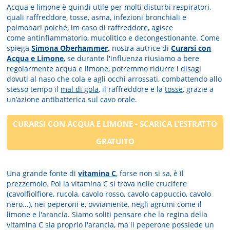
Acqua e limone è quindi utile per molti disturbi respiratori,
quali raffreddore, tosse, asma, infezioni bronchiali e
polmonari poiché, im caso di raffreddore, agisce
come antinfiammatorio, mucolitico e decongestionante. Come
spiega
Simona Oberhammer
,
nostra autrice di
Curarsi con
Acqua e Limone
, se durante l'influenza riusiamo a bere
regolarmente acqua e limone, potremmo ridurre i disagi
dovuti al naso che cola e agli occhi arrossati, combattendo allo
stesso tempo il
mal di gola
, il raffreddore e la
tosse
, grazie a
un’azione antibatterica sul cavo orale.
CURARSI CON ACQUA E LIMONE
- SCARICA L'ESTRATTO
GRATUITO
Una grande fonte di
vitamina C
, forse non si sa, è il
prezzemolo. Poi la vitamina C si trova nelle crucifere
(cavolfiolfiore, rucola, cavolo rosso, cavolo cappuccio, cavolo
nero...), nei peperoni e, ovviamente, negli agrumi come il
limone e l'arancia. Siamo soliti pensare che la regina della
vitamina C sia proprio l'arancia, ma il peperone possiede un