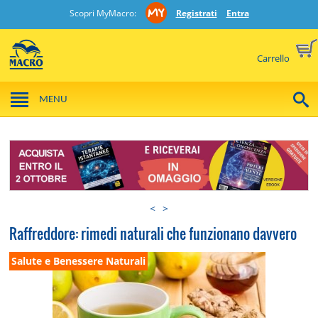
Scopri MyMacro:
Registrati
Entra
Carrello
MENU
<
>
Raffreddore: rimedi naturali che funzionano davvero
Salute e Benessere Naturali