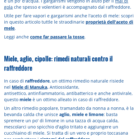
e un po' d'acqua. I gargarismi vengono in aiuto per il
mal di
gola
che spesso e volentieri è accompagnato dal raffreddore.
Utile per fare vapori e gargarismi anche l'aceto di mele: scopri
in questo articolo tuttle le straodinarie
proprietà dell'aceto di
mele
.
Leggi anche
come far passare la tosse
.
Miele, aglio, cipolle: rimedi naturali contro il
raffreddore
In caso di
raffreddore
, un ottimo rimedio naturale risiede
nel
Miele di Manuka
.
Antiossidante,
antisettico, antinfiammatorio, antibatterico e anche antivirale,
questo
miele
è un ottimo alleato in caso di raffreddore.
Un altro rimedio popolare, tramandato da nonna a nonna, è la
bevanda calda che unisce
aglio, miele e limone
: basta
spremere un po' di limone in una tazza di acqua calda,
mescolarci uno spicchio d'aglio tritato e aggiungere un
cucchiaino di miele. Si tratta di un vero e proprio toccasana