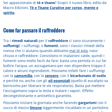
Sei appassionato di
tè e tisane
? Scopri il nuovo libro, edito da
Macro Edizioni,
Tè e Tisane Curative per corpo, mente e
spirito
.
Come far passare il raffreddore
Tra i
rimedi naturali
per il
raffreddore
ci sono sicuramente i
suffumigi
. I suffumigi, o
fumenti
, sono i classici rimedi della
nonna che ci aiutano quando abbiamo
mal di gola
, naso
chiuso e raffreddore. Consistono in inalazioni calde, quindi i
fumenti sono molto facili da fare: basta una pentola in cui far
bollire l'acqua, un asciugamano per non disperdere troppo il
calore e alcuni ingrendienti. Possiamo infatti fare i suffumigi
con la
camomilla
, con lo
zenzero
, con il
bicarbonato di sodio
e perché no, anche con gli
oli essenziali
(quello di eucalipto va
benissimo per liberare le vie respiratorie). Basta poi mettere
l'asciugamano sopra la testa e inalare i vapori. Effetto
decongestionante e antisettico garantito.
Possiamo iniziare la giornata anche facendo
gargarismi
con il
succo di mezzo
limone
leggermente riscaldato in un pentolino