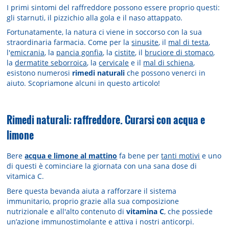
I primi sintomi del raffreddore possono essere proprio questi:
gli starnuti, il pizzichio alla gola e il naso attappato.
Fortunatamente, la natura ci viene in soccorso con la sua
straordinaria farmacia. Come per la
sinusite
, il
mal di testa
,
l'
emicrania
, la
pancia gonfia
, la
cistite
, il
bruciore di stomaco
,
la
dermatite seborroica
, la
cervicale
e il
mal di schiena
,
esistono numerosi
rimedi naturali
che possono venerci in
aiuto. Scopriamone alcuni in questo articolo!
Rimedi naturali: raffreddore. Curarsi con acqua e
limone
Bere
acqua e limone al mattino
fa bene per
tanti motivi
e uno
di questi è cominciare la giornata con una sana dose di
vitamica C.
Bere questa bevanda aiuta a rafforzare il sistema
immunitario, proprio grazie alla sua composizione
nutrizionale e all'alto contenuto di
vitamina C
, che possiede
un’azione immunostimolante e attiva i nostri anticorpi.