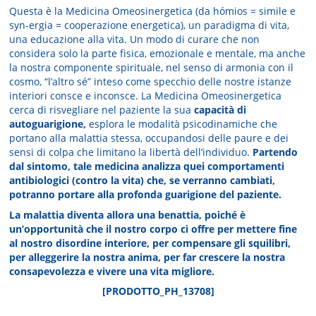
Questa è la Medicina Omeosinergetica (da hómios = simile e
syn-ergia = cooperazione energetica), un paradigma di vita,
una educazione alla vita. Un modo di curare che non
considera solo la parte fisica, emozionale e mentale, ma anche
la nostra componente spirituale, nel senso di armonia con il
cosmo, “l’altro sé” inteso come specchio delle nostre istanze
interiori consce e inconsce. La Medicina Omeosinergetica
cerca di risvegliare nel paziente la sua
capacità di
autoguarigione,
esplora le modalità psicodinamiche che
portano alla malattia stessa, occupandosi delle paure e dei
sensi di colpa che limitano la libertà dell’individuo.
Partendo
dal sintomo, tale medicina analizza quei comportamenti
antibiologici (contro la vita) che, se verranno cambiati,
potranno portare alla profonda guarigione del paziente.
La malattia diventa allora una benattia, poiché è
un’opportunità che il nostro corpo ci offre per mettere fine
al nostro disordine interiore, per compensare gli squilibri,
per alleggerire la nostra anima, per far crescere la nostra
consapevolezza e vivere una vita migliore.
[PRODOTTO_PH_13708]