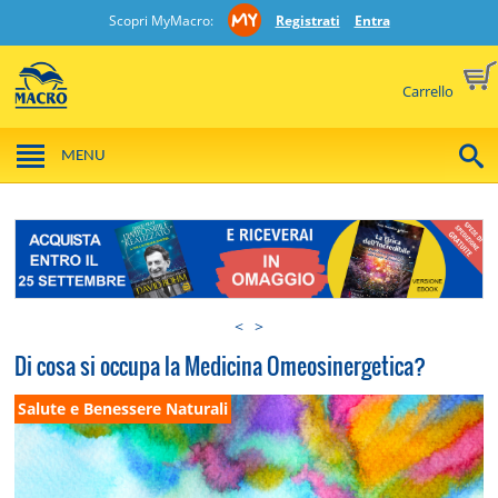
Scopri MyMacro:
Registrati
Entra
Carrello
MENU
<
>
Di cosa si occupa la Medicina Omeosinergetica?
Salute e Benessere Naturali