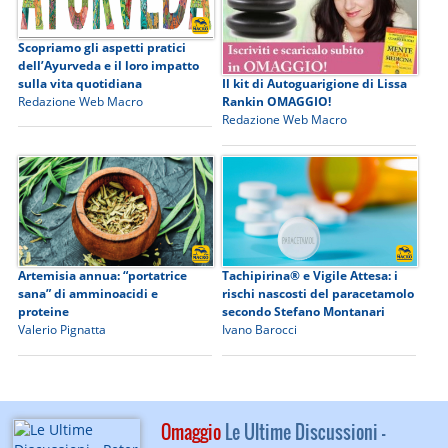
Scopriamo gli aspetti pratici
dell’Ayurveda e il loro impatto
sulla vita quotidiana
Il kit di Autoguarigione di Lissa
Redazione Web Macro
Rankin OMAGGIO!
Redazione Web Macro
Artemisia annua: “portatrice
Tachipirina® e Vigile Attesa: i
sana” di amminoacidi e
rischi nascosti del paracetamolo
proteine
secondo Stefano Montanari
Valerio Pignatta
Ivano Barocci
Omaggio
Le Ultime Discussioni -