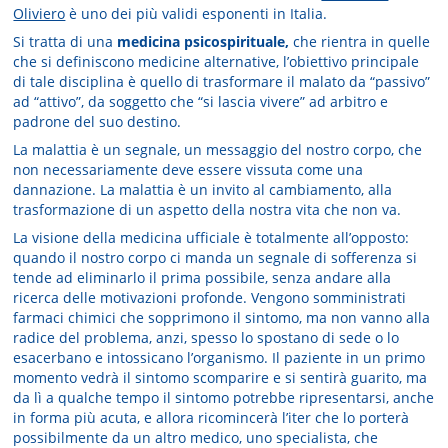
Oliviero
è uno dei più validi esponenti in Italia.
Si tratta di una
medicina psicospirituale,
che rientra in quelle
che si definiscono medicine alternative, l’obiettivo principale
di tale disciplina è quello di trasformare il malato da “passivo”
ad “attivo”, da soggetto che “si lascia vivere” ad arbitro e
padrone del suo destino.
La malattia è un segnale, un messaggio del nostro corpo, che
non necessariamente deve essere vissuta come una
dannazione. La malattia è un invito al cambiamento, alla
trasformazione di un aspetto della nostra vita che non va.
La visione della medicina ufficiale è totalmente all’opposto:
quando il nostro corpo ci manda un segnale di sofferenza si
tende ad eliminarlo il prima possibile, senza andare alla
ricerca delle motivazioni profonde. Vengono somministrati
farmaci chimici che sopprimono il sintomo, ma non vanno alla
radice del problema, anzi, spesso lo spostano di sede o lo
esacerbano e intossicano l’organismo. Il paziente in un primo
momento vedrà il sintomo scomparire e si sentirà guarito, ma
da lì a qualche tempo il sintomo potrebbe ripresentarsi, anche
in forma più acuta, e allora ricomincerà l’iter che lo porterà
possibilmente da un altro medico, uno specialista, che