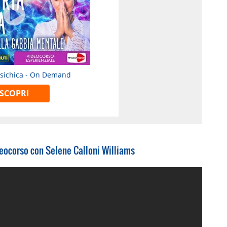
Psichica - On Demand
SCOPRI
deocorso con Selene Calloni Williams