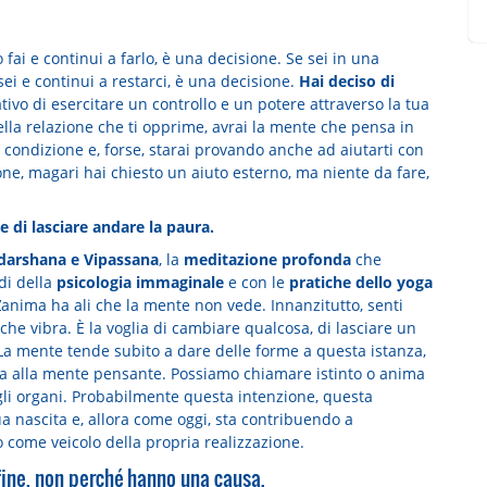
 fai e continui a farlo, è una decisione. Se sei in una
ei e continui a restarci, è una decisione.
Hai deciso di
tivo di esercitare un controllo e un potere attraverso la tua
lla relazione che ti opprime, avrai la mente che pensa in
 condizione e, forse, starai provando anche ad aiutarti con
ne, magari hai chiesto un aiuto esterno, ma niente da fare,
e di lasciare andare la paura.
 Vidarshana e Vipassana
, la
meditazione profonda
che
di della
psicologia immaginale
e con le
pratiche dello yoga
L’anima ha ali che la mente non vede. Innanzitutto, senti
che vibra. È la voglia di cambiare qualcosa, di lasciare un
. La mente tende subito a dare delle forme a questa istanza,
a alla mente pensante. Possiamo chiamare istinto o anima
negli organi. Probabilmente questa intenzione, questa
ua nascita e, allora come oggi, sta contribuendo a
 come veicolo della propria realizzazione.
fine, non perché hanno una causa.