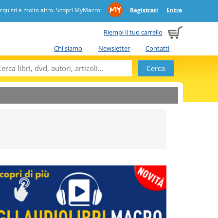
quisti e molto altro. Scopri MyMacro:
Registrati
Entra
Riempi il tuo carrello
Chi siamo
Newsletter
Contatti