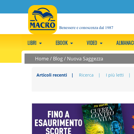
Benessere e conoscenza dal 1987
LIBRI
EBOOK
VIDEO
ALMANA
Home
/
Blog
/
Nuova Saggezza
Articoli recenti
Ricerca
I più letti