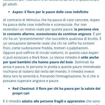
gli adulti.
Aspen: il fiore per le paure delle cose indefinite
Al contrario di Mimulus che ha paura di cose concrete, Aspen
ha paura delle cose indefinite e sconosciute. Pur non
essendoci un motivo reale per queste paure,
la persona vive
in costante allarme, ossessionata da continue angosce
. È per
chi ha un “presentimento” che succederà qualcosa di brutto. È
un sensazione talmente reale che chi ne soffre ha sintomi
fisici, come sudorazione fredda, tremori o palpitazioni.
Oppure può soffrire di incubi notturni, in questo caso Aspen
si può associare a Rock Rose. Lo stesso rimedio è
utile anche
per quei bambini che hanno paura del buio
. Dominati da
ansia e paura, le persone in preda a queste paure immotivate
rischiano di isolarsi dal resto del mondo. Il rimedio invece
dona loro la serenità e, frenando l’immaginazione, fa sì che si
possano superare angosce e paure.
Red Chestnut: il fiore per chi ha paura per la salute dei
propri cari
È il rimedio
adatto alle persone fragili e apprensive
che sono