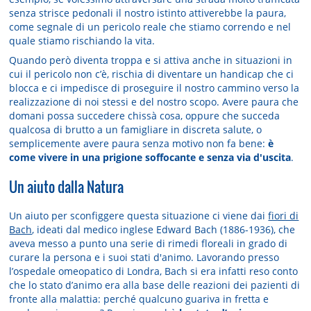
senza strisce pedonali il nostro istinto attiverebbe la paura,
come segnale di un pericolo reale che stiamo correndo e nel
quale stiamo rischiando la vita.
Quando però diventa troppa e si attiva anche in situazioni in
cui il pericolo non c’è, rischia di diventare un handicap che ci
blocca e ci impedisce di proseguire il nostro cammino verso la
realizzazione di noi stessi e del nostro scopo. Avere paura che
domani possa succedere chissà cosa, oppure che succeda
qualcosa di brutto a un famigliare in discreta salute, o
semplicemente avere paura senza motivo non fa bene:
è
come vivere in una prigione soffocante e senza via d'uscita
.
Un aiuto dalla Natura
Un aiuto per sconfiggere questa situazione ci viene dai
fiori di
Bach
, ideati dal medico inglese Edward Bach (1886-1936), che
aveva messo a punto una serie di rimedi floreali in grado di
curare la persona e i suoi stati d'animo. Lavorando presso
l’ospedale omeopatico di Londra, Bach si era infatti reso conto
che lo stato d’animo era alla base delle reazioni dei pazienti di
fronte alla malattia: perché qualcuno guariva in fretta e