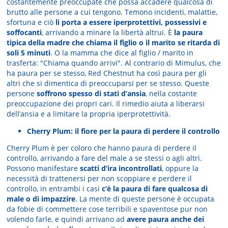
costantemente preoccupate che possa accadere qualcosa di
brutto alle persone a cui tengono. Temono incidenti, malattie,
sfortuna e ciò
li porta a essere iperprotettivi, possessivi e
soffocanti
, arrivando a minare la libertà altrui. È
la paura
tipica della madre che chiama il figlio o il marito se ritarda di
soli 5 minuti
. O la mamma che dice al figlio / marito in
trasferta: "Chiama quando arrivi". Al contrario di Mimulus, che
ha paura per se stesso, Red Chestnut ha così paura per gli
altri che si dimentica di preoccuparsi per se stesso. Queste
persone
soffrono spesso di stati d’ansia
, nella costante
preoccupazione dei propri cari. Il rimedio aiuta a liberarsi
dell’ansia e a limitare la propria iperprotettività.
Cherry Plum: il fiore per la paura di perdere il controllo
Cherry Plum è per coloro che hanno paura di perdere il
controllo, arrivando a fare del male a se stessi o agli altri.
Possono manifestare
scatti d’ira incontrollati
, oppure la
necessità di trattenersi per non scoppiare e perdere il
controllo, in entrambi i casi
c’è la paura di fare qualcosa di
male o di impazzire
. La mente di queste persone è occupata
da fobie di commettere cose terribili e spaventose pur non
volendo farle, e quindi arrivano ad
avere paura anche dei