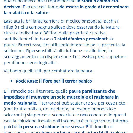
qualcuno invece no? Proprio perchè
lo stato d’animo era
decisivo
. E lo era così tanto
da essere in grado di determinare
la malattia o la salute
.
Lasciata la brillante carriera di medico omeopata, Bach si
rifugiò nella campagna gallese dove osservando la Natura
riuscì a individuare 38 fiori dalle proprietà curative,
suddividendoli in base a
7 stati d'animo prevalenti
: la
paura, l'incertezza, l'insufficiente interesse per il presente, la
solitudine, l'ipersensibilità alle influenze e alle idee, lo
scoraggiamento o la disperazione, l'eccessiva preoccupazione
per il benessere degli altri.
Vediamo quelli utili per combattere la paura.
Rock Rose: il fiore per il terror panico
È il rimedio per il terrore, quella
paura paralizzante che
impedisce di muovere un solo muscolo e di ragionare in
modo razionale
. Il terrore si può scatenare sia per cose note
(una brutta notizia, un incidente, un evento imprevisto e
scioccante) sia per cose sconosciute e non concrete. In questi
casi la soluzione trovata dall'inconscio è la fuga verso l’interno,
poiché
la persona si chiude in se stessa
. È il rimedio di
emergenza che
va bene anche in caso di attacchi di panico o