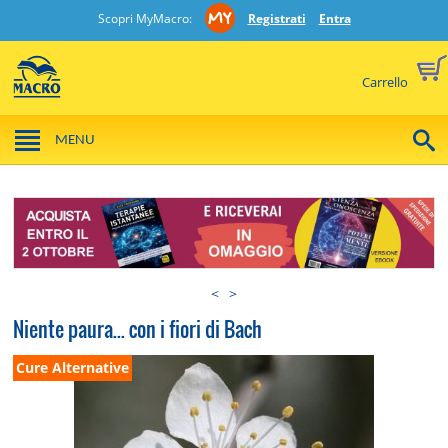
Scopri MyMacro:
Registrati
Entra
Carrello
MENU
<
>
Niente paura... con i fiori di Bach
Cure Alternative