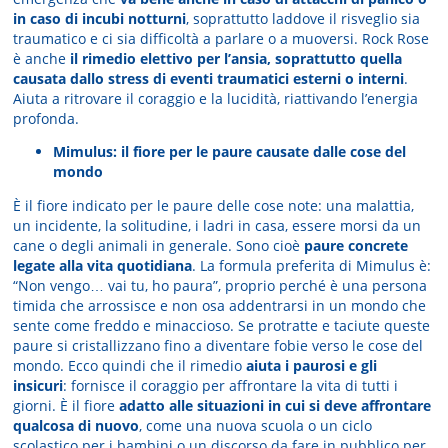
in caso di incubi notturni
, soprattutto laddove il risveglio sia
traumatico e ci sia difficoltà a parlare o a muoversi. Rock Rose
è anche
il rimedio elettivo per l’ansia, soprattutto quella
causata dallo stress di eventi traumatici esterni o interni
.
Aiuta a ritrovare il coraggio e la lucidità, riattivando l’energia
profonda.
Mimulus: il fiore per le paure causate dalle cose del
mondo
È il fiore indicato per le paure delle cose note: una malattia,
un incidente, la solitudine, i ladri in casa, essere morsi da un
cane o degli animali in generale. Sono cioè
paure concrete
legate alla vita quotidiana
. La formula preferita di Mimulus è:
“Non vengo… vai tu, ho paura”, proprio perché è una persona
timida che arrossisce e non osa addentrarsi in un mondo che
sente come freddo e minaccioso. Se protratte e taciute queste
paure si cristallizzano fino a diventare fobie verso le cose del
mondo. Ecco quindi che il rimedio
aiuta i paurosi e gli
insicuri
: fornisce il coraggio per affrontare la vita di tutti i
giorni. È il fiore
adatto alle situazioni in cui si deve affrontare
qualcosa di nuovo
, come una nuova scuola o un ciclo
scolastico per i bambini o un discorso da fare in pubblico per