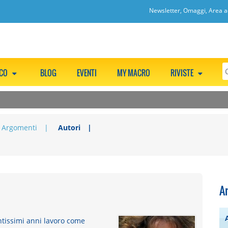
Newsletter, Omaggi, Area ac
CCO
BLOG
EVENTI
MY MACRO
RIVISTE
Argomenti
Autori
A
antissimi anni lavoro come