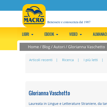
Benessere e conoscenza dal 1987
LIBRI
EBOOK
VIDEO
ALMANA
Home
/
Blog
/
Autori
/
Glorianna Vaschetto
Articoli recenti
Ricerca
I più letti
Glorianna Vaschetto
Laureata in Lingue e Letterature Straniere, da t