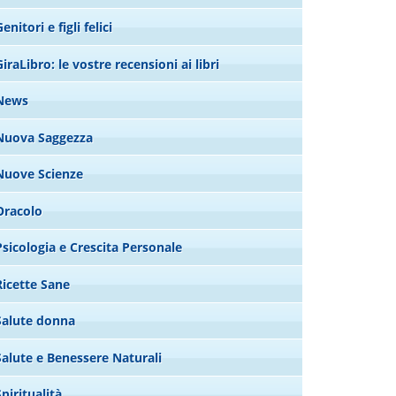
enitori e figli felici
GiraLibro: le vostre recensioni ai libri
News
Nuova Saggezza
Nuove Scienze
Oracolo
Psicologia e Crescita Personale
Ricette Sane
Salute donna
Salute e Benessere Naturali
Spiritualità