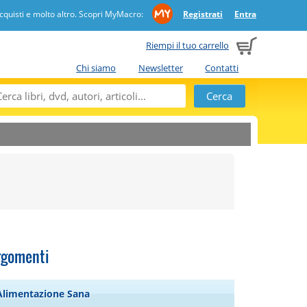
quisti e molto altro. Scopri MyMacro:
Registrati
Entra
Riempi il tuo carrello
Chi siamo
Newsletter
Contatti
rgomenti
Alimentazione Sana