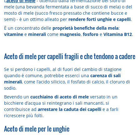
L’
aceto di mele
- ottenuto dalla fermentazione del sidro di
mele (una bevanda fermentata a base di succo di mela) o del
mosto di mele (succo fresco pressato che contiene bucce e
semi) - è un ottimo alleato per
rendere forti unghie e capelli
.
È un concentrato delle
proprietà benefiche della mela
:
vitamine
e
minerali
come
magnesio
,
fosforo
e
Vitamina B12
.
Aceto di mele per capelli fragili e che tendono a cadere
Se si perdono i capelli, al di fuori del cambio di stagione
quando è comune, potrebbe esserci una
carenza di sali
minerali
, come l’acido silicico, il fosfato di calcio, il cloruro di
sodio.
Bevendo un
cucchiaino di aceto di mele
versato in un
bicchiere d’acqua si reintegrano i sali mancanti, si
contribuisce ad
arrestare la caduta dei capelli
e a farli
ricrescere più folti.
Aceto di mele per le unghie