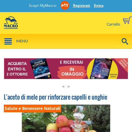
Scopri MyMacro:
Registrati
Entra
Carrello
MENU
<
>
L'aceto di mele per rinforzare capelli e unghie
Salute e Benessere Naturali