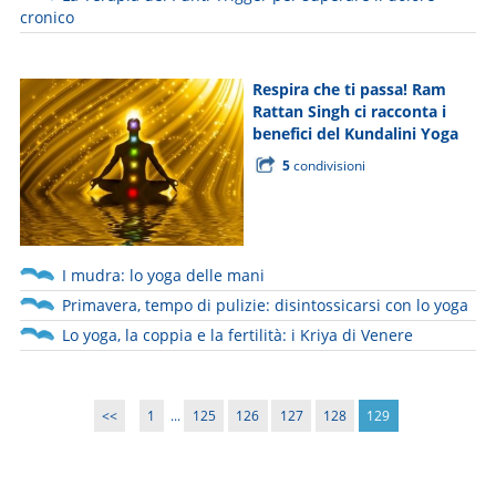
cronico
Respira che ti passa! Ram
Rattan Singh ci racconta i
benefici del Kundalini Yoga
5
condivisioni
I mudra: lo yoga delle mani
Primavera, tempo di pulizie: disintossicarsi con lo yoga
Lo yoga, la coppia e la fertilità: i Kriya di Venere
<<
1
...
125
126
127
128
129