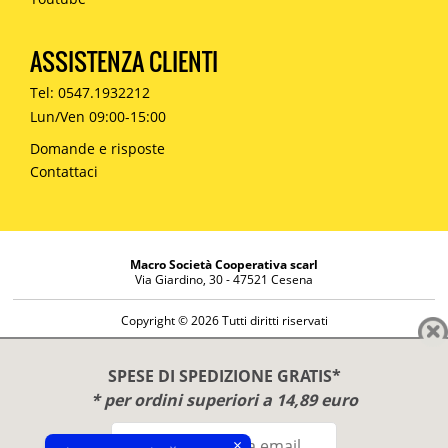
ASSISTENZA CLIENTI
Tel: 0547.1932212
Lun/Ven 09:00-15:00
Domande e risposte
Contattaci
Macro Società Cooperativa scarl
Via Giardino, 30 - 47521 Cesena
Copyright © 2026 Tutti diritti riservati
Informazioni societarie
Diritto di reso
SPESE DI SPEDIZIONE GRATIS*
Disclaimer
* per ordini superiori a 14,89 euro
Privacy Policy
×