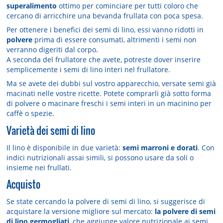
superalimento
ottimo per cominciare per tutti coloro che
cercano di arricchire una bevanda frullata con poca spesa.
Per ottenere i benefìci dei semi di lino, essi vanno ridotti in
polvere
prima di essere consumati, altrimenti i semi non
verranno digeriti dal corpo.
A seconda del frullatore che avete, potreste dover inserire
semplicemente i semi di lino interi nel frullatore.
Ma se avete dei dubbi sul vostro apparecchio, versate semi già
macinati nelle vostre ricette. Potete comprarli già sotto forma
di polvere o macinare freschi i semi interi in un macinino per
caffè o spezie.
Varietà dei semi di lino
Il lino è disponibile in due varietà:
semi marroni e dorati
. Con
indici nutrizionali assai simili, si possono usare da soli o
insieme nei frullati.
Acquisto
Se state cercando la polvere di semi di lino, si suggerisce di
acquistare la versione migliore sul mercato:
la polvere di semi
di lino germogliati
, che aggiunge valore nutrizionale ai semi