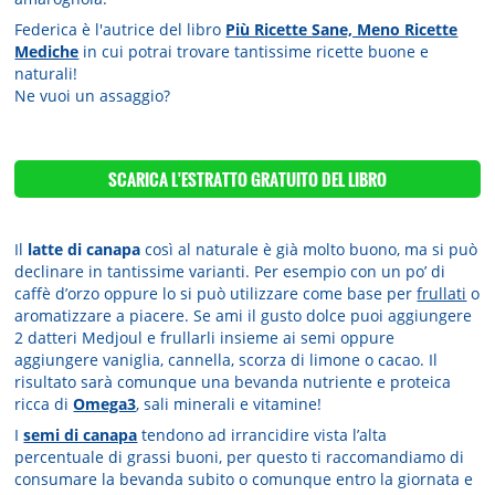
Federica è l'autrice del libro
Più Ricette Sane, Meno Ricette
Mediche
in cui potrai trovare tantissime ricette buone e
naturali!
Ne vuoi un assaggio?
SCARICA L'ESTRATTO GRATUITO
DEL LIBRO
Il
latte di canapa
così al naturale è già molto buono, ma si può
declinare in tantissime varianti. Per esempio con un po’ di
caffè d’orzo oppure lo si può utilizzare come base per
frullati
o
aromatizzare a piacere. Se ami il gusto dolce puoi aggiungere
2 datteri Medjoul e frullarli insieme ai semi oppure
aggiungere vaniglia, cannella, scorza di limone o cacao. Il
risultato sarà comunque una bevanda nutriente e proteica
ricca di
Omega3
, sali minerali e vitamine!
I
semi di canapa
tendono ad irrancidire vista l’alta
percentuale di grassi buoni, per questo ti raccomandiamo di
consumare la bevanda subito o comunque entro la giornata e