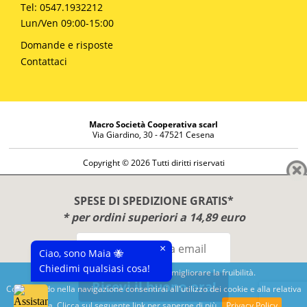
Tel: 0547.1932212
Lun/Ven 09:00-15:00
Domande e risposte
Contattaci
Macro Società Cooperativa scarl
Via Giardino, 30 - 47521 Cesena
Copyright © 2026 Tutti diritti riservati
Informazioni societarie
Diritto di reso
SPESE DI SPEDIZIONE GRATIS*
Disclaimer
* per ordini superiori a 14,89 euro
Privacy Policy
×
Ciao, sono Maia 🐝
Chiedimi qualsiasi cosa!
Questo sito utilizza cookies per migliorare la fruibilità.
Ricevi il buono ora!
Continuando nella navigazione consentirai all'utilizzo dei cookie e alla relativa
Benessere e conoscenza dal 1987
politica. Clicca sul seguente link per saperne di più
Privacy Policy