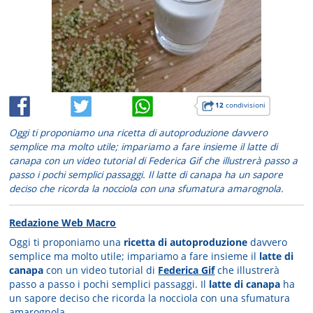
12
condivisioni
Oggi ti proponiamo una ricetta di autoproduzione davvero
semplice ma molto utile; impariamo a fare insieme il latte di
canapa con un video tutorial di Federica Gif che illustrerà passo a
passo i pochi semplici passaggi. Il latte di canapa ha un sapore
deciso che ricorda la nocciola con una sfumatura amarognola.
Redazione Web Macro
Oggi ti proponiamo una
ricetta di autoproduzione
davvero
semplice ma molto utile; impariamo a fare insieme il
latte di
canapa
con un video tutorial di
Federica Gif
che illustrerà
passo a passo i pochi semplici passaggi. Il
latte di canapa
ha
un sapore deciso che ricorda la nocciola con una sfumatura
amarognola.