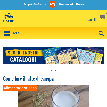
Scopri MyMacro:
Registrati
Entra
Carrello
MENU
<
>
Come fare il latte di canapa
Alimentazione Sana