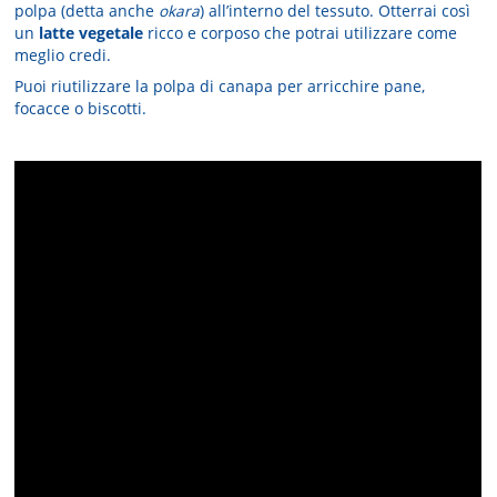
polpa (detta anche
okara
) all’interno del tessuto. Otterrai così
un
latte vegetale
ricco e corposo che potrai utilizzare come
meglio credi.
Puoi riutilizzare la polpa di canapa per arricchire pane,
focacce o biscotti.