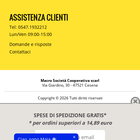
ASSISTENZA CLIENTI
Tel: 0547.1932212
Lun/Ven 09:00-15:00
Domande e risposte
Contattaci
Macro Società Cooperativa scarl
Via Giardino, 30 - 47521 Cesena
Copyright © 2026 Tutti diritti riservati
Informazioni societarie
Diritto di reso
SPESE DI SPEDIZIONE GRATIS*
Disclaimer
* per ordini superiori a 14,89 euro
Privacy Policy
×
Ciao, sono Maia 🐝