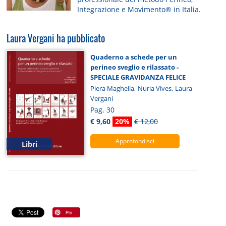
Integrazione e Movimento® in Italia.
Laura Vergani ha pubblicato
Quaderno a schede per un
perineo sveglio e rilassato -
SPECIALE GRAVIDANZA FELICE
,
,
Piera Maghella
Nuria Vives
Laura
Vergani
Pag. 30
€ 9,60
20%
€ 12,00
Approfondisci
Libri