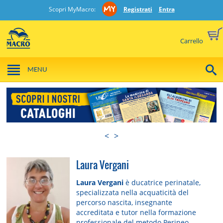
Scopri MyMacro:
Registrati
Entra
Carrello
MENU
<
>
Laura Vergani
Laura Vergani
è ducatrice perinatale,
specializzata nella acquaticità del
percorso nascita, insegnante
accreditata e tutor nella formazione
professionale del metodo Perineo,