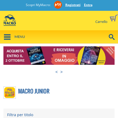
Scopri MyMacro:
Registrati
Entra
Carrello
MENU
<
>
MACRO JUNIOR
Filtra per titolo