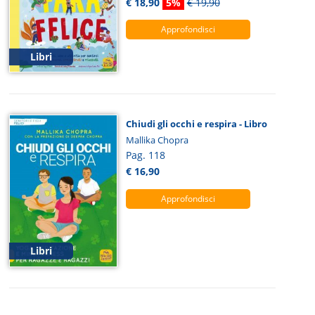
€ 18,90
5%
€ 19,90
Approfondisci
Libri
Chiudi gli occhi e respira - Libro
Mallika Chopra
Pag. 118
€ 16,90
Approfondisci
Libri