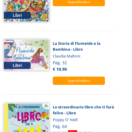
Approfondisci
Libri
La Storia di Flumeide e la
Bambina - Libro
Claudia Maltoni
Pag. 32
Libri
€ 10,90
Approfondisci
Lo straordinario libro che ti farà
felice - Libro
Poppy O' Neill
Pag. 64