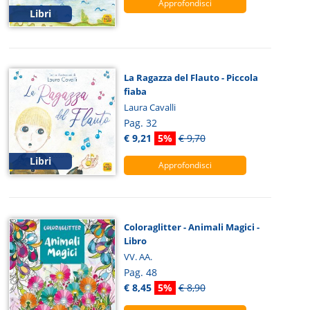
Approfondisci
Libri
La Ragazza del Flauto - Piccola
fiaba
Laura Cavalli
Pag. 32
€ 9,21
5%
€ 9,70
Libri
Approfondisci
Coloraglitter - Animali Magici -
Libro
VV. AA.
Pag. 48
€ 8,45
5%
€ 8,90