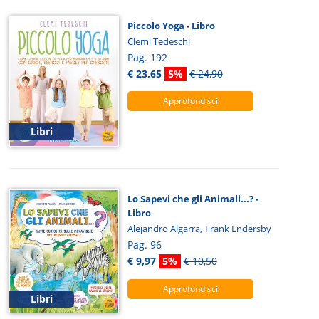
Piccolo Yoga - Libro
Clemi Tedeschi
Pag. 192
€ 23,65
5%
€ 24,90
Approfondisci
Libri
Lo Sapevi che gli Animali...? -
Libro
,
Alejandro Algarra
Frank Endersby
Pag. 96
€ 9,97
5%
€ 10,50
Approfondisci
Libri