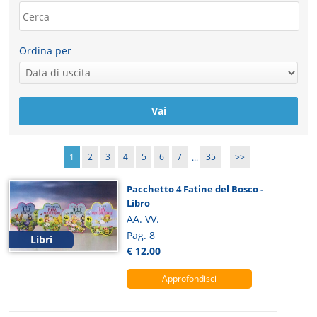
Ordina per
1
2
3
4
5
6
7
...
35
>>
Pacchetto 4 Fatine del Bosco -
Libro
AA. VV.
Pag. 8
Libri
€ 12,00
Approfondisci