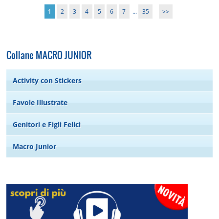
1
2
3
4
5
6
7
...
35
>>
Collane MACRO JUNIOR
Activity con Stickers
Favole Illustrate
Genitori e Figli Felici
Macro Junior