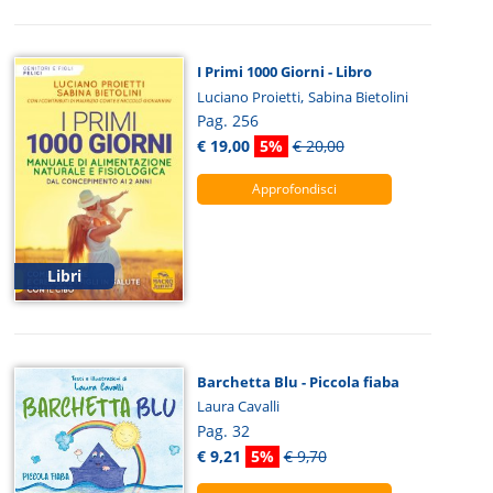
I Primi 1000 Giorni - Libro
,
Luciano Proietti
Sabina Bietolini
Pag. 256
€ 19,00
5%
€ 20,00
Approfondisci
Libri
Barchetta Blu - Piccola fiaba
Laura Cavalli
Pag. 32
€ 9,21
5%
€ 9,70