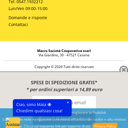
Tel: 0547.1932212
Lun/Ven 09:00-15:00
Domande e risposte
Contattaci
Macro Società Cooperativa scarl
Via Giardino, 30 - 47521 Cesena
Copyright © 2026 Tutti diritti riservati
Informazioni societarie
Diritto di reso
SPESE DI SPEDIZIONE GRATIS*
Disclaimer
* per ordini superiori a 14,89 euro
Privacy Policy
×
Ciao, sono Maia 🐝
Chiedimi qualsiasi cosa!
Questo sito utilizza cookies per migliorare la fruibilità.
Ricevi il buono ora!
Continuando nella navigazione consentirai all'utilizzo dei cookie e alla relativa
Benessere e conoscenza dal 1987
politica. Clicca sul seguente link per saperne di più
Privacy Policy
Sviluppato da
Nimaia