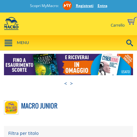
Scopri MyMacro:
Registrati
Entra
Carrello
MENU
<
>
MACRO JUNIOR
Filtra per titolo