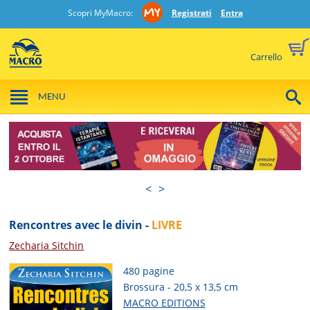
Scopri MyMacro:
Registrati
Entra
Carrello
MENU
<
>
Rencontres avec le divin -
LIVRE
Zecharia Sitchin
480 pagine
Brossura - 20,5 x 13,5 cm
MACRO EDITIONS