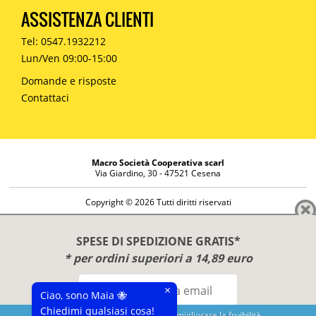
ASSISTENZA CLIENTI
Tel: 0547.1932212
Lun/Ven 09:00-15:00
Domande e risposte
Contattaci
Macro Società Cooperativa scarl
Via Giardino, 30 - 47521 Cesena
Copyright © 2026 Tutti diritti riservati
Informazioni societarie
Diritto di reso
SPESE DI SPEDIZIONE GRATIS*
Disclaimer
* per ordini superiori a 14,89 euro
Privacy Policy
×
Ciao, sono Maia 🐝
Chiedimi qualsiasi cosa!
Questo sito utilizza cookies per migliorare la fruibilità.