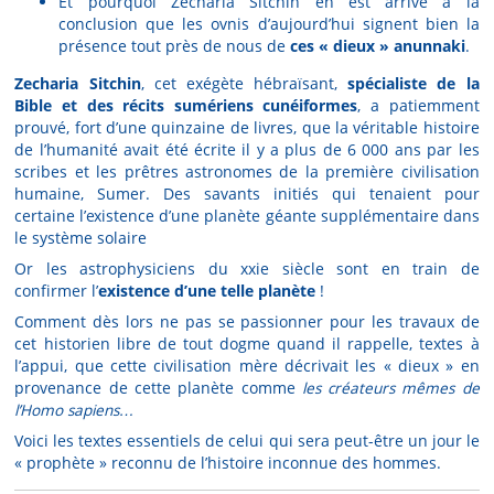
Et pourquoi Zecharia Sitchin en est arrivé à la
conclusion que les ovnis d’aujourd’hui signent bien la
présence tout près de nous de
ces « dieux » anunnaki
.
Zecharia Sitchin
, cet exégète hébraïsant,
spécialiste de la
Bible et des récits sumériens cunéiformes
, a patiemment
prouvé, fort d’une quinzaine de livres, que la véritable histoire
de l’humanité avait été écrite il y a plus de 6 000 ans par les
scribes et les prêtres astronomes de la première civilisation
humaine, Sumer. Des savants initiés qui tenaient pour
certaine l’existence d’une planète géante supplémentaire dans
le système solaire
Or les astrophysiciens du xxie siècle sont en train de
confirmer l’
existence d’une telle planète
!
Comment dès lors ne pas se passionner pour les travaux de
cet historien libre de tout dogme quand il rappelle, textes à
l’appui, que cette civilisation mère décrivait les « dieux » en
provenance de cette planète comme
les créateurs mêmes de
l’Homo sapiens…
Voici les textes essentiels de celui qui sera peut-être un jour le
« prophète » reconnu de l’histoire inconnue des hommes.