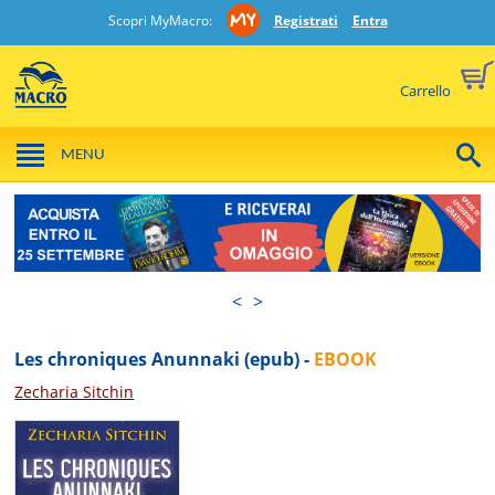
Scopri MyMacro:
Registrati
Entra
Carrello
MENU
<
>
Les chroniques Anunnaki (epub) -
EBOOK
Zecharia Sitchin