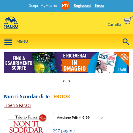
Scopri MyMacro:
Registrati
Entra
Carrello
MENU
<
>
Non ti Scordar di Te -
EBOOK
Tiberio Faraci
Versione Pdf: € 9,99
257 pagine