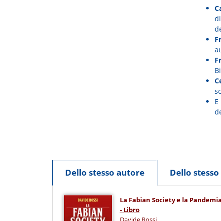
Ca
di
de
F
a
F
Bi
Ce
sc
E 
d
Dello stesso autore
Dello stess
La Fabian Society e la Pandemi
- Libro
Davide Rossi