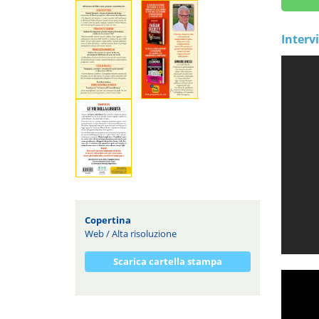
Intervi
Copertina
Web
/
Alta risoluzione
Scarica cartella stampa