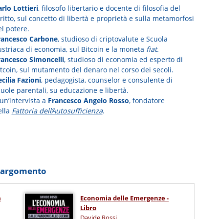
rlo Lottieri
, filosofo libertario e docente di filosofia del
ritto, sul concetto di libertà e proprietà e sulla metamorfosi
l potere.
rancesco Carbone
, studioso di criptovalute e Scuola
ustriaca di economia, sul Bitcoin e la moneta
fiat
.
rancesco Simoncelli
, studioso di economia ed esperto di
tcoin, sul mutamento del denaro nel corso dei secoli.
cilia Fazioni
, pedagogista, counselor e consulente di
uole parentali, su educazione e libertà.
un’intervista a
Francesco Angelo Rosso
, fondatore
ella
Fattoria dell’Autosufficienza
.
o argomento
a
Economia delle Emergenze -
Libro
Davide Rossi