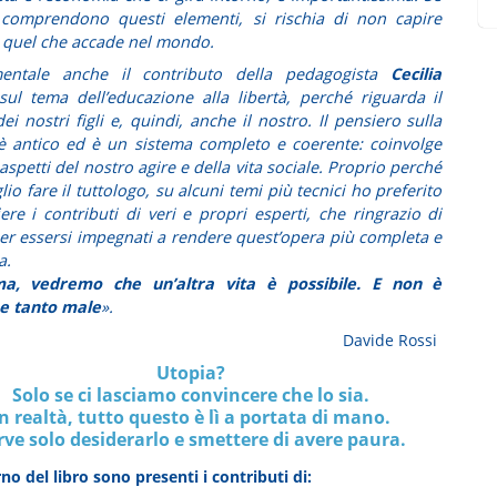
comprendono questi elementi, si rischia di non capire
i quel che accade nel mondo.
entale anche il contributo della pedagogista
Cecilia
ul tema dell’educazione alla libertà, perché riguarda il
ei nostri figli e, quindi, anche il nostro. Il pensiero sulla
 è antico ed è un sistema completo e coerente: coinvolge
i aspetti del nostro agire e della vita sociale. Proprio perché
io fare il tuttologo, su alcuni temi più tecnici ho preferito
iere i contributi di veri e propri esperti, che ringrazio di
er essersi impegnati a rendere quest’opera più completa e
a.
a, vedremo che un’altra vita è possibile. E non è
e tanto male
».
Davide Rossi
Utopia?
Solo se ci lasciamo convincere che lo sia.
In realtà, tutto questo è lì a portata di mano.
rve solo desiderarlo e smettere di avere paura.
rno del libro sono presenti i contributi di: