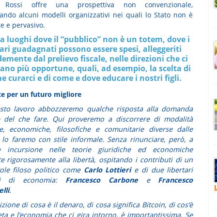
 Rossi offre una prospettiva non convenzionale,
ando alcuni modelli organizzativi nei quali lo Stato non è
te e pervasivo.
a luoghi dove il “pubblico” non è un totem, dove i
ari guadagnati possono essere spesi, alleggeriti
emente dal prelievo fiscale, nelle direzioni che ci
no più opportune, quali, ad esempio, la scelta di
e curarci e di come e dove educare i nostri figli.
e per un futuro migliore
esto lavoro abbozzeremo qualche risposta alla domanda
e del che fare. Qui proveremo a discorrere di modalità
he, economiche, filosofiche e comunitarie diverse dalle
e lo faremo con stile informale. Senza rinunciare, però, a
e incursione nelle teorie giuridiche ed economiche
te rigorosamente alla libertà, ospitando i contributi di un
ole filoso politico come
Carlo Lottieri
e di due libertari
osi di economia:
Francesco Carbone
e
Francesco
lli
.
zione di cosa è il denaro, di cosa significa Bitcoin, di cos’è
ta e l’economia che ci gira intorno, è importantissima. Se