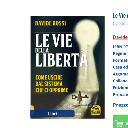
Le Vie 
Come u
Davide
ISBN
97
Pagine
Forma
Casa ed
Argom
Collan
Edizio
Prima 
Prezzo
Libri
A