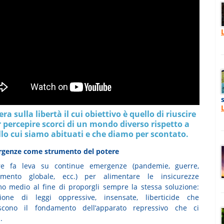
ra sulla libertà il cui obiettivo è quello di riuscire
r percepire scorci di un mondo diverso rispetto a
lo cui siamo abituati e che diamo per scontato.
rgenze come strumento del potere
ere fa leva su continue emergenze (pandemie, guerre,
damento globale, ecc.) per alimentare le insicurezze
mo medio al fine di proporgli sempre la stessa soluzione:
vione di leggi oppressive, insensate, liberticide che
uiscono il fondamento dell’apparato repressivo che ci
.