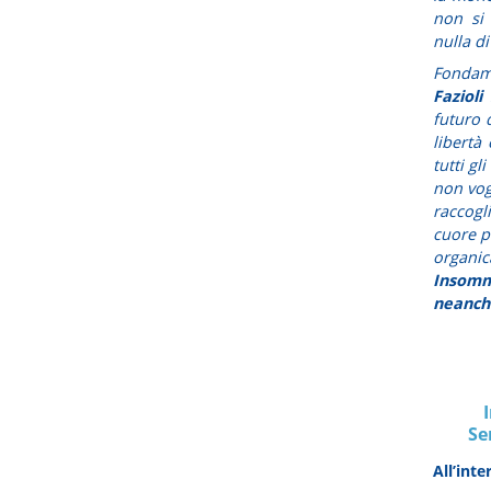
non si 
nulla d
Fondam
Fazioli
s
futuro d
libertà
tutti gl
non vogl
raccogl
cuore p
organic
Insomm
neanch
Se
All’inte