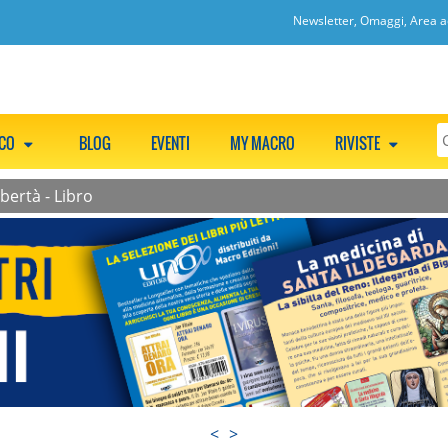
Newsletter, Omaggi, Area ac
CCO
BLOG
EVENTI
MY MACRO
RIVISTE
ibertà - Libro
<
>