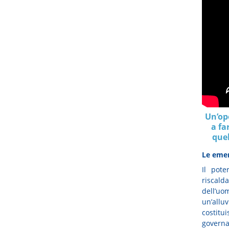
Un’ope
a fa
quel
Le eme
Il pot
riscal
dell’uo
un’allu
costit
governa