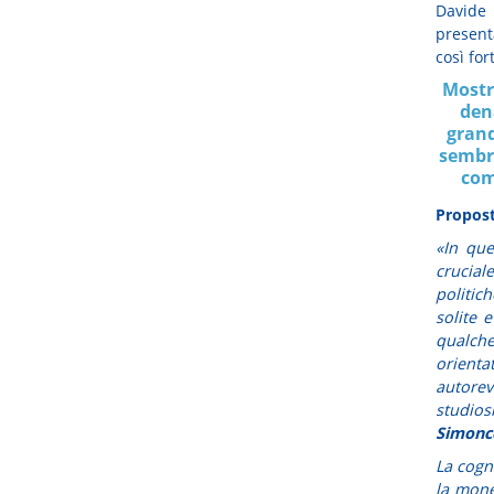
Davide
present
così for
Mostr
den
grand
sembra
com
Propost
«In qu
crucial
politic
solite 
qualch
orienta
autorev
studi
Simonce
La cogni
la mone