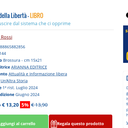
della Libertà -
LIBRO
scire dal sistema che ci opprime
 Rossi
88865882856
144
to
Brossura - cm 15x21
itrice
ARIANNA EDITRICE
ento
Attualità e Informazione libera
a
Un'Altra Storia
ne
1ª rist. Luglio 2024
D
g
edizione
Giugno 2024
i
f
 € 13,20
5%
€ 13,90
p
h
V
ggiungi al carrello
Regala questo prodotto