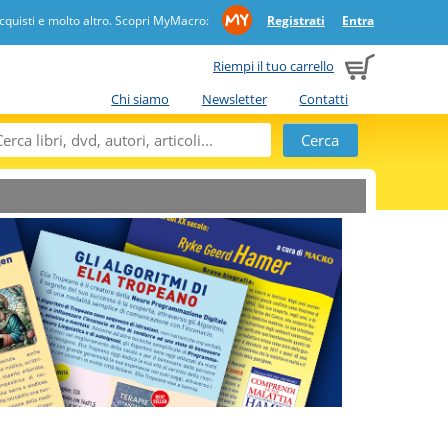
quisti e molto altro. Scopri MyMacro:
Registrati
Entra
Riempi il tuo carrello
Chi siamo
Newsletter
Contatti