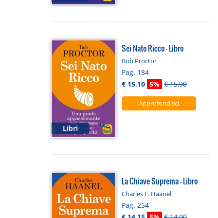
Sei Nato Ricco - Libro
Bob Proctor
Pag. 184
€ 15,10
5%
€ 15,90
Approfondisci
Libri
La Chiave Suprema - Libro
Charles F. Haanel
Pag. 254
€ 14,15
5%
€ 14,90