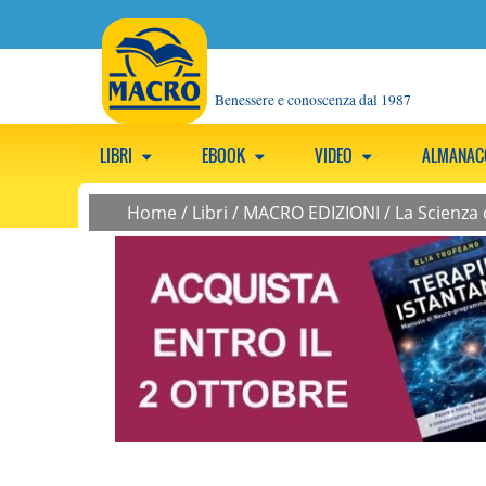
Benessere e conoscenza dal 1987
LIBRI
EBOOK
VIDEO
ALMANA
Home
/
Libri
/
MACRO EDIZIONI
/
La Scienza