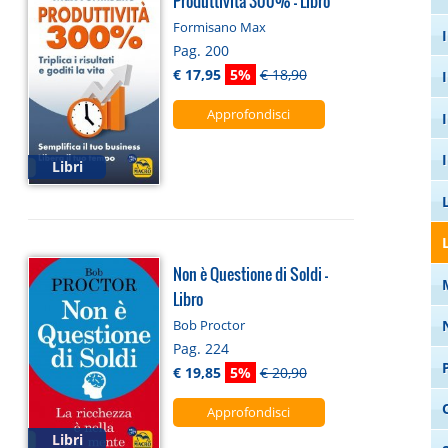
Produttività 300% - Libro
Formisano Max
Pag. 200
€ 17,95
5%
€ 18,90
Approfondisci
Libri
Non è Questione di Soldi -
Libro
Bob Proctor
Pag. 224
€ 19,85
5%
€ 20,90
Approfondisci
Libri