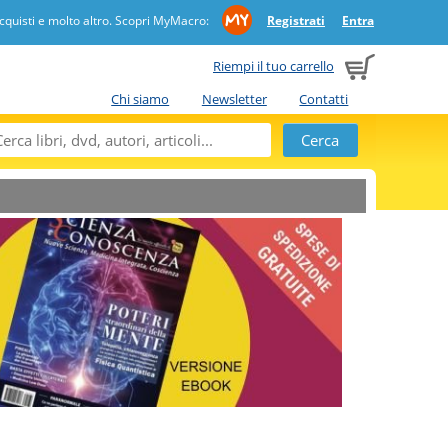
quisti e molto altro. Scopri MyMacro:
Registrati
Entra
Riempi il tuo carrello
Chi siamo
Newsletter
Contatti