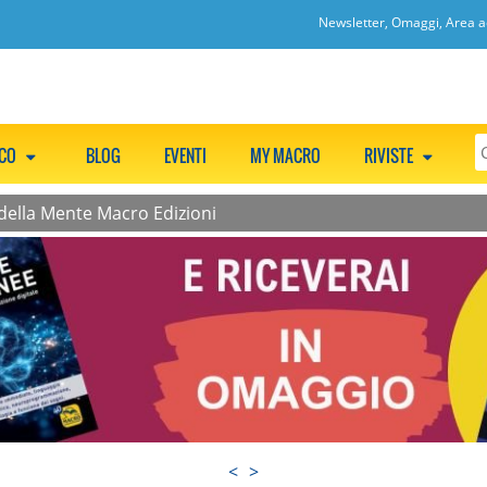
Newsletter, Omaggi, Area ac
CCO
BLOG
EVENTI
MY MACRO
RIVISTE
 della Mente Macro Edizioni
<
>