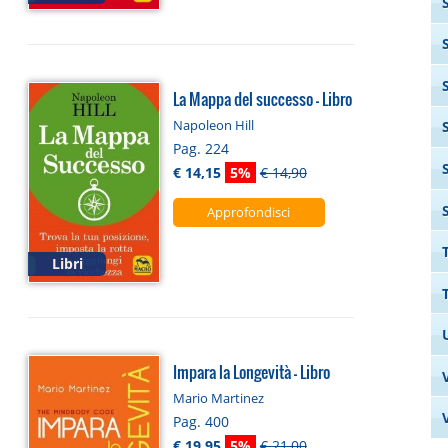
La Mappa del successo - Libro
Napoleon Hill
Pag. 224
€ 14,15
5%
€ 14,90
Approfondisci
Libri
Impara la Longevità - Libro
Mario Martinez
Pag. 400
€ 19,95
5%
€ 21,00