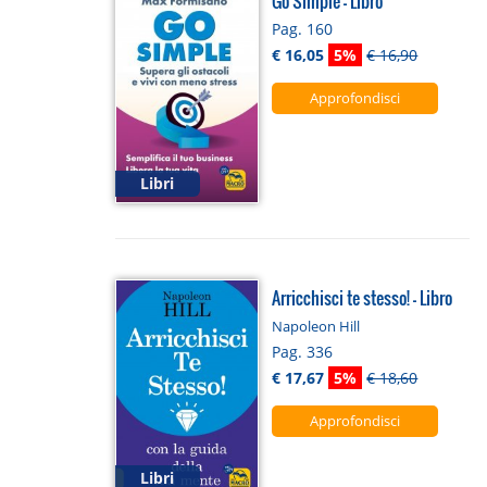
Go Simple - Libro
Pag. 160
€ 16,05
5%
€ 16,90
Approfondisci
Libri
Arricchisci te stesso! - Libro
Napoleon Hill
Pag. 336
€ 17,67
5%
€ 18,60
Approfondisci
Libri