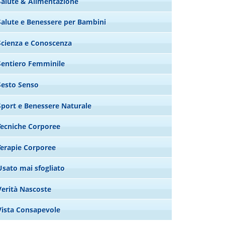
Salute & Alimentazione
Salute e Benessere per Bambini
Scienza e Conoscenza
Sentiero Femminile
Sesto Senso
Sport e Benessere Naturale
Tecniche Corporee
Terapie Corporee
Usato mai sfogliato
Verità Nascoste
Vista Consapevole