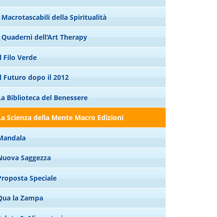
I Macrotascabili della Spiritualità
I Quaderni dell'Art Therapy
Il Filo Verde
Il Futuro dopo il 2012
La Biblioteca del Benessere
La Scienza della Mente Macro Edizioni
Mandala
Nuova Saggezza
Proposta Speciale
Qua la Zampa