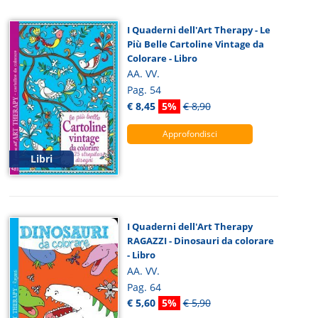
I Quaderni dell'Art Therapy - Le
Più Belle Cartoline Vintage da
Colorare - Libro
AA. VV.
Pag. 54
€ 8,45
5%
€ 8,90
Approfondisci
Libri
I Quaderni dell'Art Therapy
RAGAZZI - Dinosauri da colorare
- Libro
AA. VV.
Pag. 64
€ 5,60
5%
€ 5,90