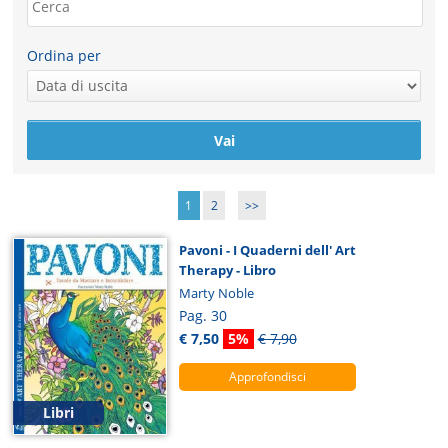
Ordina per
1
2
>>
Pavoni - I Quaderni dell' Art
Therapy - Libro
Marty Noble
Pag. 30
€ 7,50
5%
€ 7,90
Approfondisci
Libri