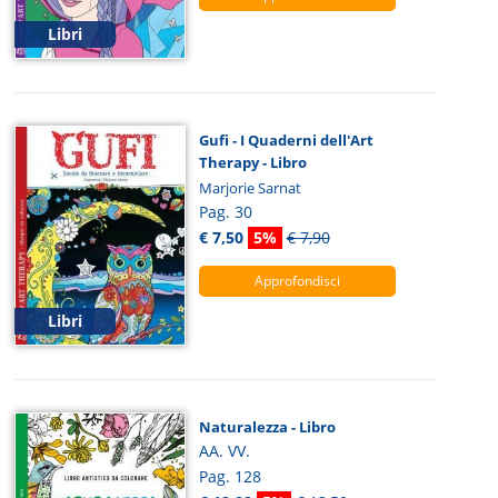
Libri
Gufi - I Quaderni dell'Art
Therapy - Libro
Marjorie Sarnat
Pag. 30
€ 7,50
5%
€ 7,90
Approfondisci
Libri
Naturalezza - Libro
AA. VV.
Pag. 128