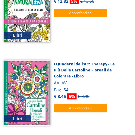
€ 12,82
5%
€ 13,50
Approfondisci
Libri
I Quaderni dell'Art Therapy - Le
Più Belle Cartoline Floreali da
Colorare - Libro
AA. VV.
Pag. 54
€ 8,45
5%
€ 8,90
Approfondisci
Libri