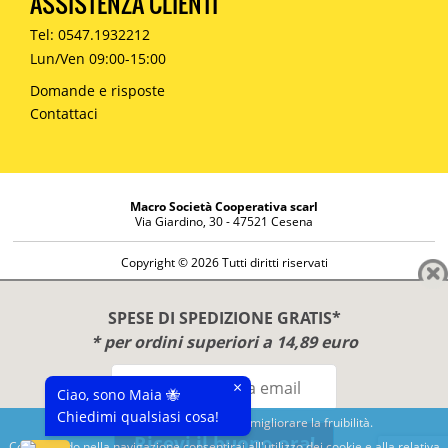
ASSISTENZA CLIENTI
Tel: 0547.1932212
Lun/Ven 09:00-15:00
Domande e risposte
Contattaci
Macro Società Cooperativa scarl
Via Giardino, 30 - 47521 Cesena
Copyright © 2026 Tutti diritti riservati
Informazioni societarie
Diritto di reso
SPESE DI SPEDIZIONE GRATIS*
Disclaimer
* per ordini superiori a 14,89 euro
Privacy Policy
×
Ciao, sono Maia 🐝
Chiedimi qualsiasi cosa!
Questo sito utilizza cookies per migliorare la fruibilità.
Ricevi il buono ora!
Continuando nella navigazione consentirai all'utilizzo dei cookie e alla relativa
Benessere e conoscenza dal 1987