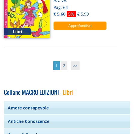
AA. VV.
Pag. 64
€ 5,60
5%
€ 5,90
Approfondisci
Libri
1
2
>>
Collane MACRO EDIZIONI
Libri
-
Amore consapevole
Antiche Conoscenze