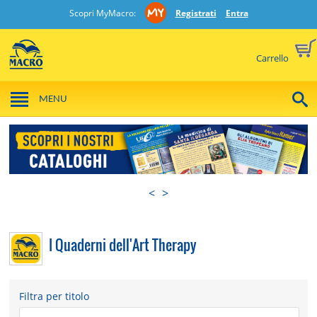
Scopri MyMacro:
Registrati
Entra
Carrello
MENU
<
>
I Quaderni dell'Art Therapy
Filtra per titolo