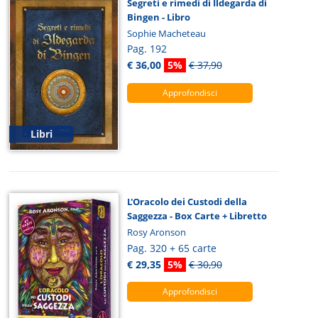
Segreti e rimedi di Ildegarda di
Bingen - Libro
Sophie Macheteau
Pag. 192
€ 36,00
5%
€ 37,90
Approfondisci
Libri
L'Oracolo dei Custodi della
Saggezza - Box Carte + Libretto
Rosy Aronson
Pag. 320 + 65 carte
€ 29,35
5%
€ 30,90
Approfondisci