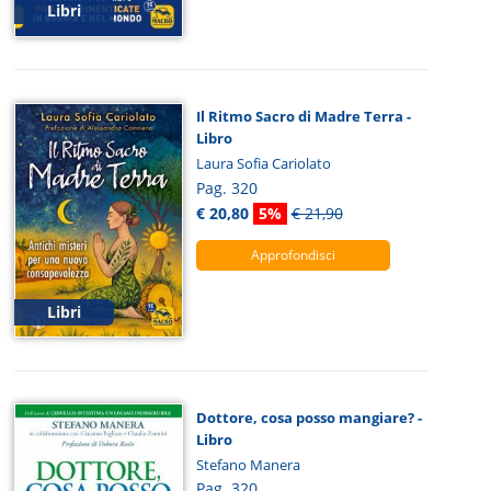
Libri
Il Ritmo Sacro di Madre Terra -
Libro
Laura Sofia Cariolato
Pag. 320
€ 20,80
5%
€ 21,90
Approfondisci
Libri
Dottore, cosa posso mangiare? -
Libro
Stefano Manera
Pag. 320