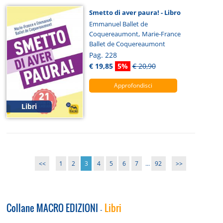
Smetto di aver paura! - Libro
Emmanuel Ballet de
,
Coquereaumont
Marie-France
Ballet de Coquereaumont
Pag. 228
€ 19,85
5%
€ 20,90
Approfondisci
Libri
<<
1
2
3
4
5
6
7
...
92
>>
Collane MACRO EDIZIONI
Libri
-