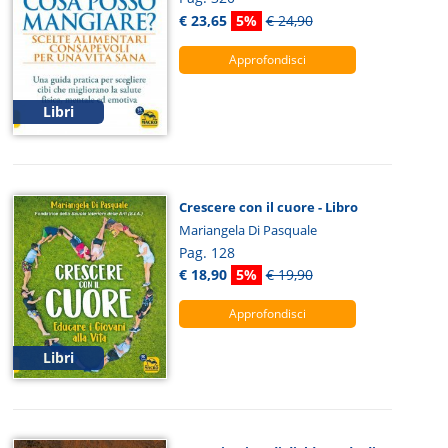
€ 23,65
5%
€ 24,90
Approfondisci
Libri
Crescere con il cuore - Libro
Mariangela Di Pasquale
Pag. 128
€ 18,90
5%
€ 19,90
Approfondisci
Libri