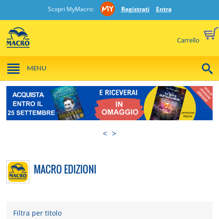
Scopri MyMacro:
Registrati
Entra
Carrello
MENU
<
>
MACRO EDIZIONI
Filtra per titolo