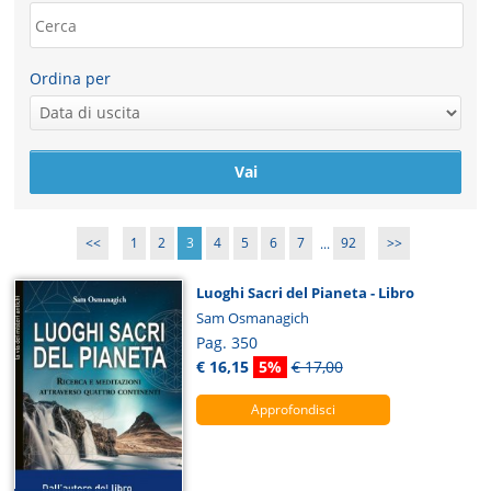
Ordina per
<<
1
2
3
4
5
6
7
...
92
>>
Luoghi Sacri del Pianeta - Libro
Sam Osmanagich
Pag. 350
€ 16,15
5%
€ 17,00
Approfondisci