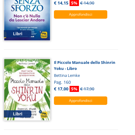
€ 14,15
5%
€ 14,90
Approfondisci
Libri
Il Piccolo Manuale dello Shinrin
Yoku - Libro
Bettina Lemke
Pag. 160
€ 17,00
5%
€ 17,90
Approfondisci
Libri