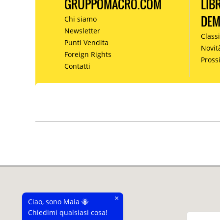
GRUPPOMACRO.COM
LIB
DE
Chi siamo
Newsletter
Classi
Punti Vendita
Novit
Foreign Rights
Pros
Contatti
×
Ciao, sono Maia 🐝
Chiedimi qualsiasi cosa!