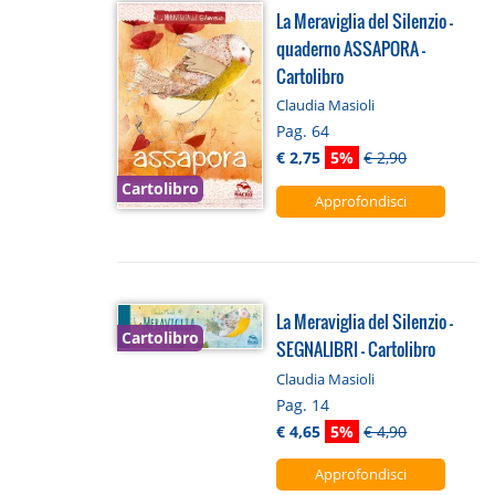
La Meraviglia del Silenzio -
quaderno ASSAPORA -
Cartolibro
Claudia Masioli
Pag. 64
€ 2,75
5%
€ 2,90
Cartolibro
Approfondisci
La Meraviglia del Silenzio -
Cartolibro
SEGNALIBRI - Cartolibro
Claudia Masioli
Pag. 14
€ 4,65
5%
€ 4,90
Approfondisci