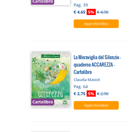
Cartolibro
Pag. 39
€ 4,65
5%
€ 4,90
Approfondisci
La Meraviglia del Silenzio -
quaderno ACCAREZZA -
Cartolibro
Claudia Masioli
Pag. 64
€ 2,75
5%
€ 2,90
Cartolibro
Approfondisci