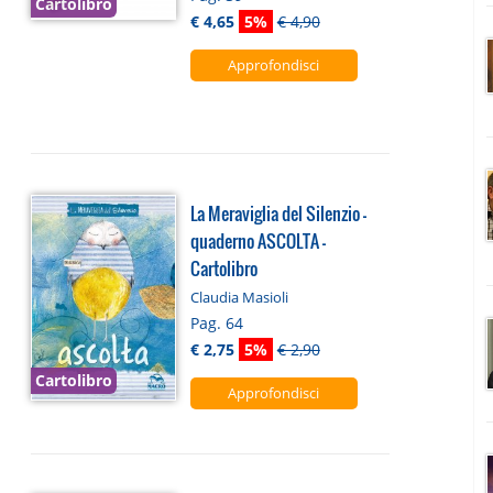
Cartolibro
€ 4,65
5%
€ 4,90
Approfondisci
La Meraviglia del Silenzio -
quaderno ASCOLTA -
Cartolibro
Claudia Masioli
Pag. 64
€ 2,75
5%
€ 2,90
Cartolibro
Approfondisci