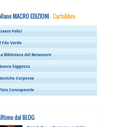
ollane MACRO EDIZIONI
Cartolibro
-
Essere Felici
Il Filo Verde
La Biblioteca del Benessere
Nuova Saggezza
Tecniche Corporee
Vista Consapevole
Ultime dal BLOG