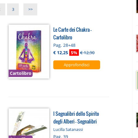
2
3
>>
Le Carte dei Chakra -
Cartolibro
Pag. 28+48
€ 12,25
5%
€ 12,90
Approfondisci
Cartolibro
I Segnalibri dello Spirito
degli Alberi - Segnalibri
Lucilla Satanassi
Pag. 39