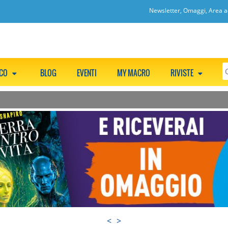
Newsletter, Omaggi, Area ac
CCO
BLOG
EVENTI
MY MACRO
RIVISTE
<
>