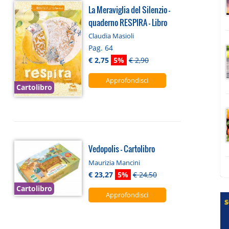
La Meraviglia del Silenzio -
quaderno RESPIRA - Libro
Claudia Masioli
Pag. 64
€ 2,75
5%
€ 2,90
Approfondisci
Cartolibro
Vedopolis - Cartolibro
Maurizia Mancini
€ 23,27
5%
€ 24,50
Cartolibro
Approfondisci