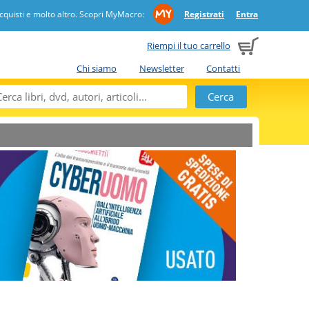
quisti e molto altro. Scopri MyMacro:
Registrati
Entra
Riempi il tuo carrello
Chi siamo
Newsletter
Contatti