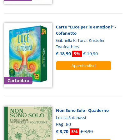
Carte "Luce per le emozioni" -
Cofanetto
,
Gabriella K. Turci
Kristofer
Twofeathers
€ 18,90
5%
€ 19,90
Approfondisci
Cartolibro
Non Sono Solo - Quaderno
Lucilla Satanassi
Pag. 80
€ 3,70
5%
€ 3,90