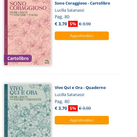
Sono Coraggioso - Cartolibro
Lucilla Satanassi
Pag. 80
€ 3,70
5%
€ 3,90
Approfondisci
Cartolibro
Vivo Qui e Ora - Quaderno
Lucilla Satanassi
Pag. 80
€ 3,70
5%
€ 3,90
Approfondisci