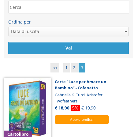
Ordina per
<<
1
2
3
Carte "Luce per Amare un
Bambino" - Cofanetto
,
Gabriella K. Turci
Kristofer
Twofeathers
€ 18,90
5%
€ 19,90
Approfondisci
Cartolibro