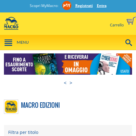
Scopri MyMacro:
Registrati
Entra
Carrello
MENU
<
>
MACRO EDIZIONI
Filtra per titolo