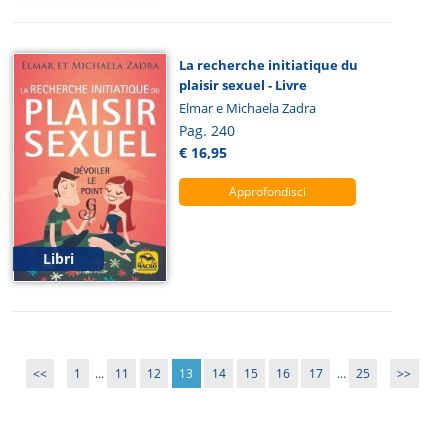
La recherche initiatique du
plaisir sexuel - Livre
Elmar e Michaela Zadra
Pag. 240
€ 16,95
Approfondisci
Libri
<<
1
...
11
12
13
14
15
16
17
...
25
>>