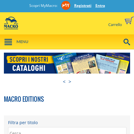
Scopri MyMacro:
Registrati
Entra
Carrello
MENU
<
>
MACRO EDITIONS
Filtra per titolo