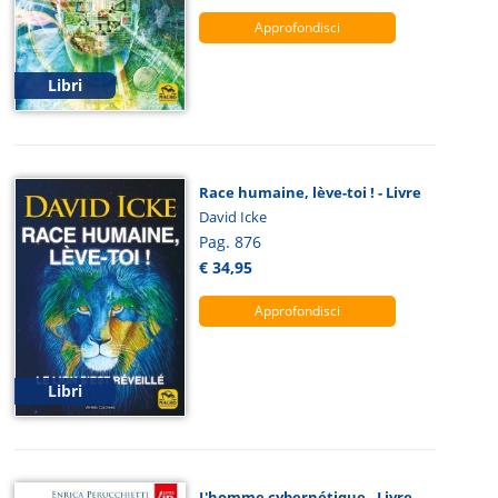
Approfondisci
Libri
Race humaine, lève-toi ! - Livre
David Icke
Pag. 876
€ 34,95
Approfondisci
Libri
L'homme cybernétique - Livre