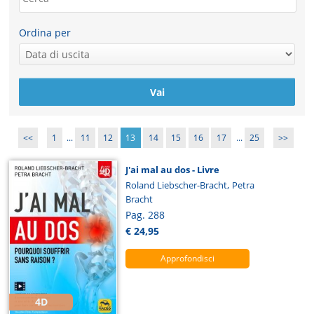
Ordina per
<<
1
...
11
12
13
14
15
16
17
...
25
>>
J'ai mal au dos - Livre
,
Roland Liebscher-Bracht
Petra
Bracht
Pag. 288
€ 24,95
Approfondisci
4D