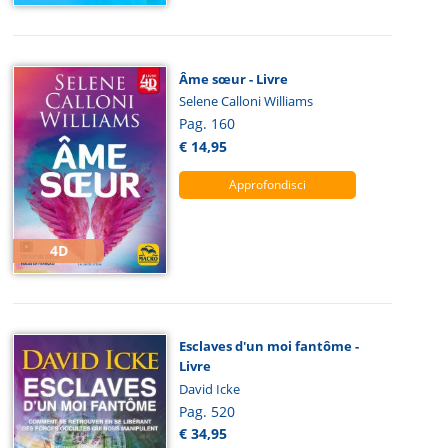
Âme sœur - Livre
Selene Calloni Williams
Pag. 160
€ 14,95
Approfondisci
4D
Esclaves d'un moi fantôme -
Livre
David Icke
Pag. 520
€ 34,95