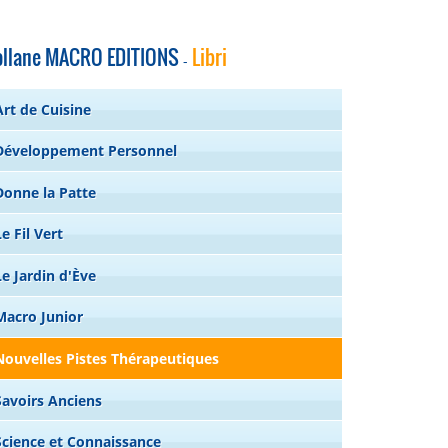
ollane MACRO EDITIONS
Libri
-
Art de Cuisine
Développement Personnel
Donne la Patte
Le Fil Vert
Le Jardin d'Ève
Macro Junior
Nouvelles Pistes Thérapeutiques
Savoirs Anciens
Science et Connaissance