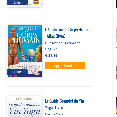
Libri
L'Anatomie du Corps Humain
- Atlas (livre)
Publication Dreamland
Pag. 24
€ 29,95
Approfondisci
Libri
Le Guide Complet du Yin
Yoga - Livre
Bernie Clark