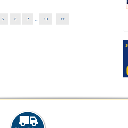
5
6
7
...
10
>>