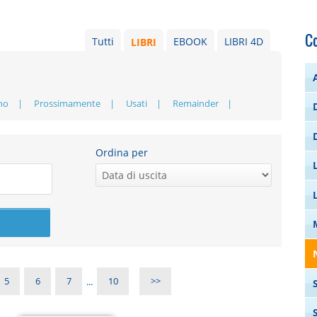
C
Tutti
LIBRI
EBOOK
LIBRI 4D
no
Prossimamente
Usati
Remainder
Ordina per
5
6
7
...
10
>>