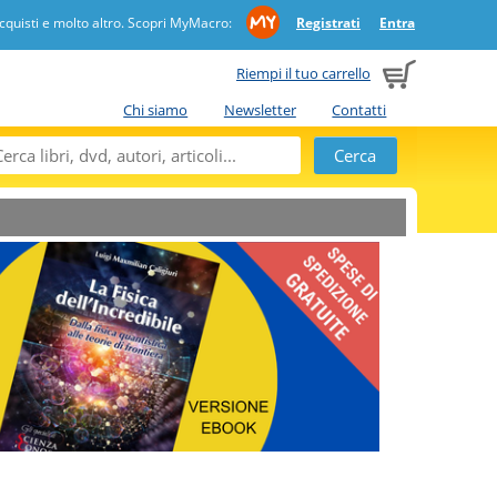
quisti e molto altro. Scopri MyMacro:
Registrati
Entra
Riempi il tuo carrello
Chi siamo
Newsletter
Contatti