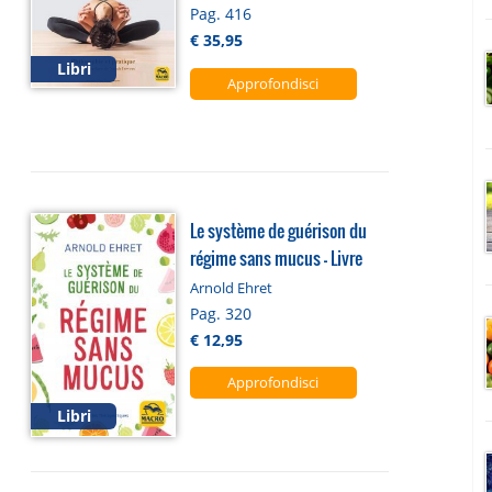
Pag. 416
€ 35,95
Libri
Approfondisci
Le système de guérison du
régime sans mucus - Livre
Arnold Ehret
Pag. 320
€ 12,95
Approfondisci
Libri