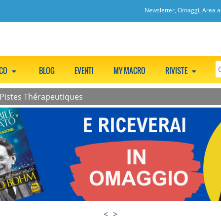
Newsletter, Omaggi, Area ac
CCO
BLOG
EVENTI
MY MACRO
RIVISTE
 Pistes Thérapeutiques
<
>