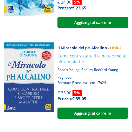
€ 24,90
5%
Prezzo:€ 23,65
Aggiungi al carrello
Il Miracolo del pH Alcalino -
LIBRO
Come contrastare il cancro e molte
altre malattie
,
Robert Young
Shelley Redford Young
Pag. 600
Formato Brossura - cm 17x24
€ 36,90
5%
Prezzo:€ 35,05
Aggiungi al carrello