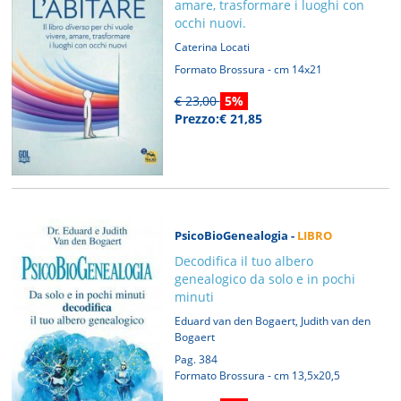
amare, trasformare i luoghi con
occhi nuovi.
Caterina Locati
Formato Brossura - cm 14x21
€ 23,00
5%
Prezzo:€ 21,85
PsicoBioGenealogia -
LIBRO
Decodifica il tuo albero
genealogico da solo e in pochi
minuti
,
Eduard van den Bogaert
Judith van den
Bogaert
Pag. 384
Formato Brossura - cm 13,5x20,5