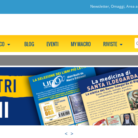
Newsletter, Omaggi, Area ac
CCO
BLOG
EVENTI
MY MACRO
RIVISTE
<
>