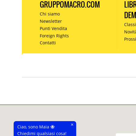
GRUPPOMACRO.COM
LIB
DE
Chi siamo
Newsletter
Classi
Punti Vendita
Novit
Foreign Rights
Pros
Contatti
×
Ciao, sono Maia 🐝
Chiedimi qualsiasi cosa!