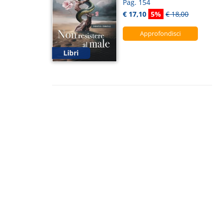
Pag. 154
€ 17,10
5%
€ 18,00
Approfondisci
Libri