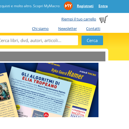
quisti e molto altro. Scopri MyMacro:
Registrati
Entra
Riempi il tuo carrello
Chi siamo
Newsletter
Contatti