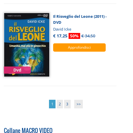
Il Risveglio del Leone (2011) -
DVD
David Icke
€ 17,25
50%
€ 34,50
Approfondisci
Dvd
1
2
3
>>
Collane MACRO VIDEO