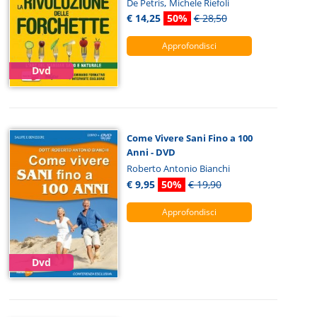
,
De Petris
Michele Riefoli
€ 14,25
50%
€ 28,50
Approfondisci
Dvd
Come Vivere Sani Fino a 100
Anni - DVD
Roberto Antonio Bianchi
€ 9,95
50%
€ 19,90
Approfondisci
Dvd