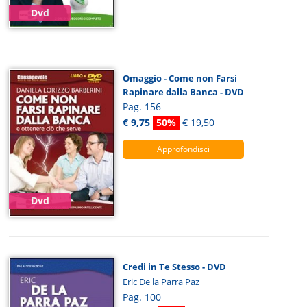
Dvd
Omaggio - Come non Farsi
Rapinare dalla Banca - DVD
Pag. 156
€ 9,75
50%
€ 19,50
Approfondisci
Dvd
Credi in Te Stesso - DVD
Eric De la Parra Paz
Pag. 100