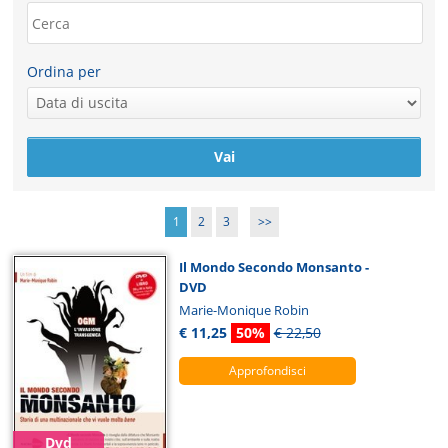
Ordina per
1
2
3
>>
Il Mondo Secondo Monsanto -
DVD
Marie-Monique Robin
€ 11,25
50%
€ 22,50
Approfondisci
Dvd