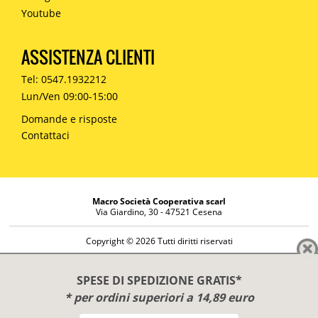
Youtube
ASSISTENZA CLIENTI
Tel: 0547.1932212
Lun/Ven 09:00-15:00
Domande e risposte
Contattaci
Macro Società Cooperativa scarl
Via Giardino, 30 - 47521 Cesena
Copyright © 2026 Tutti diritti riservati
Informazioni societarie
Diritto di reso
SPESE DI SPEDIZIONE GRATIS*
Disclaimer
* per ordini superiori a 14,89 euro
Privacy Policy