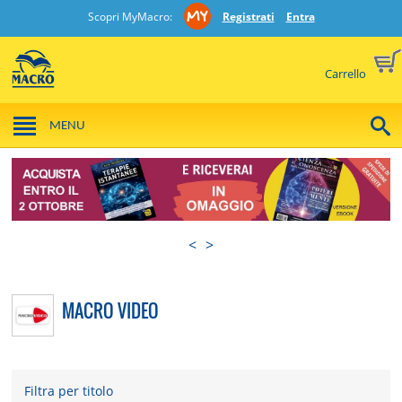
Scopri MyMacro:
Registrati
Entra
Carrello
MENU
<
>
MACRO VIDEO
Filtra per titolo