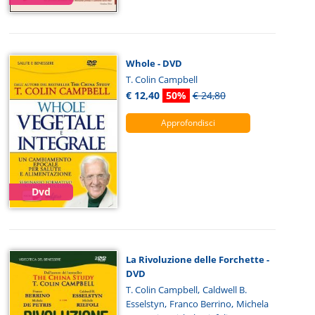
Whole - DVD
T. Colin Campbell
€ 12,40
50%
€ 24,80
Approfondisci
Dvd
La Rivoluzione delle Forchette -
DVD
,
T. Colin Campbell
Caldwell B.
,
,
Esselstyn
Franco Berrino
Michela