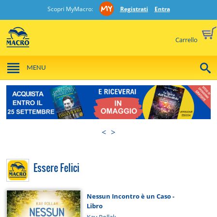
Scopri MyMacro:
Registrati
Entra
Carrello
MENU
<
>
Essere Felici
Nessun Incontro è un Caso -
Libro
Kay Pollak