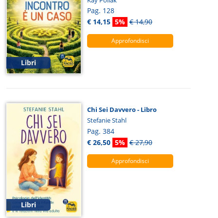
Pag. 128
€ 14,15
5%
€ 14,90
Approfondisci
Libri
Chi Sei Davvero - Libro
Stefanie Stahl
Pag. 384
€ 26,50
5%
€ 27,90
Approfondisci
Libri