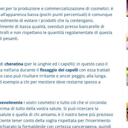
ei per la produzione e commercializzazione di cosmetici: è
ur all’apparenza bassa (pochi punti percentuali) è comunque
volmente di evitare i prodotti che la contengano.
almente di bassa qualità, svenduti presso bancarelle di
trolli e non rispettano le quantità regolamentate di questa
i pesanti.
 di
cheratina
(per le unghie ed i capelli): in questo caso il
ta nell’aria durante il
fissaggio dei capelli
con essa trattati
 caso può risultare irritante e ancor peggio, alla lunga,
 ad esempio a chi per mestiere deve restarne spesso a
apevolmente
i vostri cosmetici e tutto ciò che vi circonda:
rima di tutto della vostra salute. Si può ricercare la
salute e quella di chi amiamo, è il nostro bene più prezioso
iente tener conto della soglia rispettata per l’inserimento
dichiarato la formaldeide con certezza cancerogena, quindi