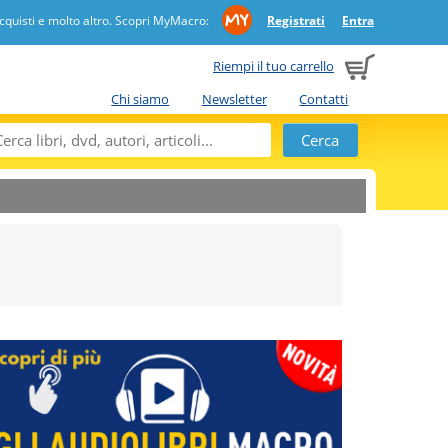
quisti e molto altro. Scopri MyMacro:
Registrati
Entra
Riempi il tuo carrello
Chi siamo
Newsletter
Contatti