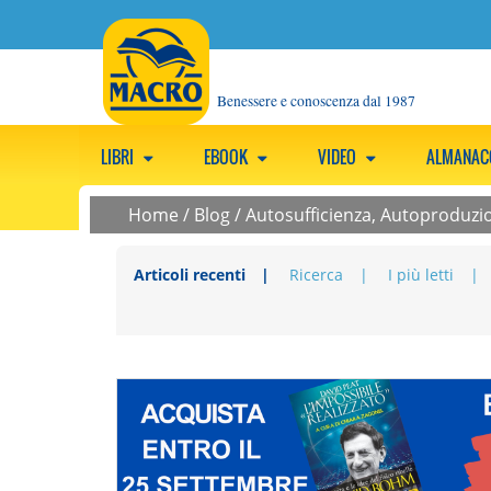
Benessere e conoscenza dal 1987
LIBRI
EBOOK
VIDEO
ALMANA
Home
/
Blog
/
Autosufficienza, Autoproduzio
Articoli recenti
Ricerca
I più letti