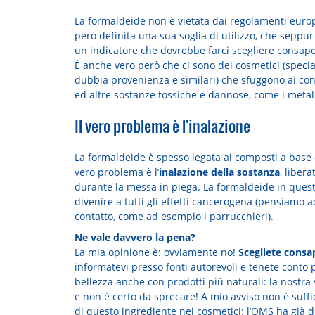
La formaldeide non è vietata dai regolamenti europ
però definita una sua soglia di utilizzo, che sepp
un indicatore che dovrebbe farci scegliere consape
È anche vero però che ci sono dei cosmetici (speci
dubbia provenienza e similari) che sfuggono ai con
ed altre sostanze tossiche e dannose, come i metall
Il vero problema è l'inalazione
La formaldeide è spesso legata ai composti a base
vero problema è l’
inalazione della sostanza
, libera
durante la messa in piega. La formaldeide in questo
divenire a tutti gli effetti cancerogena (pensiamo
contatto, come ad esempio i parrucchieri).
Ne vale davvero la pena?
La mia opinione è: ovviamente no!
Scegliete cons
informatevi presso fonti autorevoli e tenete conto p
bellezza anche con prodotti più naturali: la nostra 
e non è certo da sprecare! A mio avviso non è suffic
di questo ingrediente nei cosmetici: l’OMS ha già 