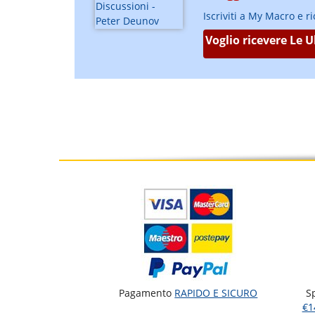
Iscriviti a My Macro e r
Voglio ricevere Le 
Pagamento
RAPIDO E SICURO
S
€1