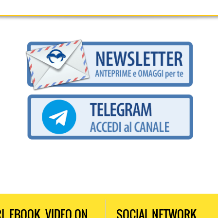
RI, EBOOK, VIDEO ON
SOCIAL NETWORK