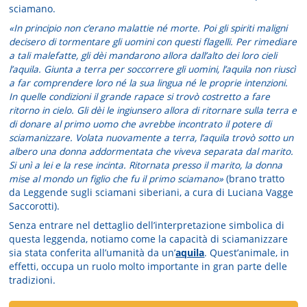
sciamano.
«In principio non c’erano malattie né morte. Poi gli spiriti maligni
decisero di tormentare gli uomini con questi flagelli. Per rimediare
a tali malefatte, gli dèi mandarono allora dall’alto dei loro cieli
l’aquila. Giunta a terra per soccorrere gli uomini, l’aquila non riuscì
a far comprendere loro né la sua lingua né le proprie intenzioni.
In quelle condizioni il grande rapace si trovò costretto a fare
ritorno in cielo. Gli dèi le ingiunsero allora di ritornare sulla terra e
di donare al primo uomo che avrebbe incontrato il potere di
sciamanizzare. Volata nuovamente a terra, l’aquila trovò sotto un
albero una donna addormentata che viveva separata dal marito.
Si unì a lei e la rese incinta. Ritornata presso il marito, la donna
mise al mondo un figlio che fu il primo sciamano»
(brano tratto
da Leggende sugli sciamani siberiani, a cura di Luciana Vagge
Saccorotti).
Senza entrare nel dettaglio dell’interpretazione simbolica di
questa leggenda, notiamo come la capacità di sciamanizzare
sia stata conferita all’umanità da un’
aquila
. Quest’animale, in
effetti, occupa un ruolo molto importante in gran parte delle
tradizioni.