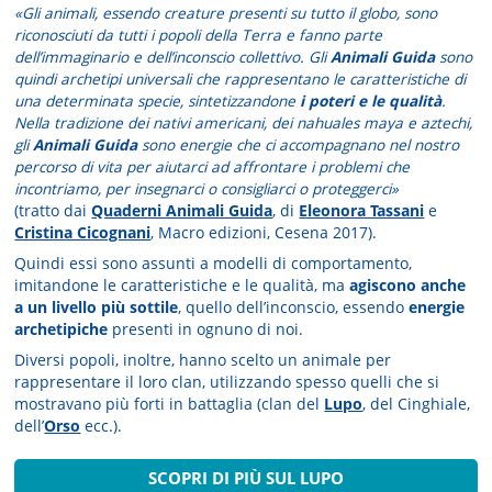
«Gli animali, essendo creature presenti su tutto il globo, sono
riconosciuti da tutti i popoli della Terra e fanno parte
dell’immaginario e dell’inconscio collettivo. Gli
Animali Guida
sono
quindi archetipi universali che rappresentano le caratteristiche di
una determinata specie, sintetizzandone
i poteri e le qualità
.
Nella tradizione dei nativi americani, dei nahuales maya e aztechi,
gli
Animali Guida
sono energie che ci accompagnano nel nostro
percorso di vita per aiutarci ad affrontare i problemi che
incontriamo, per insegnarci o consigliarci o proteggerci»
(tratto dai
Quaderni Animali Guida
, di
Eleonora Tassani
e
Cristina Cicognani
, Macro edizioni, Cesena 2017).
Quindi essi sono assunti a modelli di comportamento,
imitandone le caratteristiche e le qualità, ma
agiscono anche
a un livello più sottile
, quello dell’inconscio, essendo
energie
archetipiche
presenti in ognuno di noi.
Diversi popoli, inoltre, hanno scelto un animale per
rappresentare il loro clan, utilizzando spesso quelli che si
mostravano più forti in battaglia (clan del
Lupo
, del Cinghiale,
dell’
Orso
ecc.).
SCOPRI DI PIÙ SUL LUPO