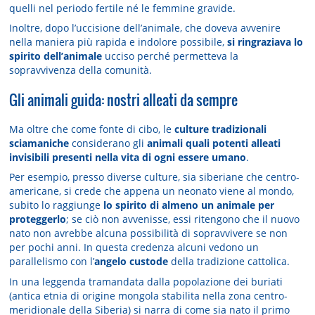
quelli nel periodo fertile né le femmine gravide.
Inoltre, dopo l’uccisione dell’animale, che doveva avvenire
nella maniera più rapida e indolore possibile,
si ringraziava lo
spirito dell’animale
ucciso perché permetteva la
sopravvivenza della comunità.
Gli animali guida: nostri alleati da sempre
Ma oltre che come fonte di cibo, le
culture tradizionali
sciamaniche
considerano gli
animali quali potenti alleati
invisibili presenti nella vita di ogni essere umano
.
Per esempio, presso diverse culture, sia siberiane che centro-
americane, si crede che appena un neonato viene al mondo,
subito lo raggiunge
lo spirito di almeno un animale per
proteggerlo
; se ciò non avvenisse, essi ritengono che il nuovo
nato non avrebbe alcuna possibilità di sopravvivere se non
per pochi anni. In questa credenza alcuni vedono un
parallelismo con l’
angelo custode
della tradizione cattolica.
In una leggenda tramandata dalla popolazione dei buriati
(antica etnia di origine mongola stabilita nella zona centro-
meridionale della Siberia) si narra di come sia nato il primo