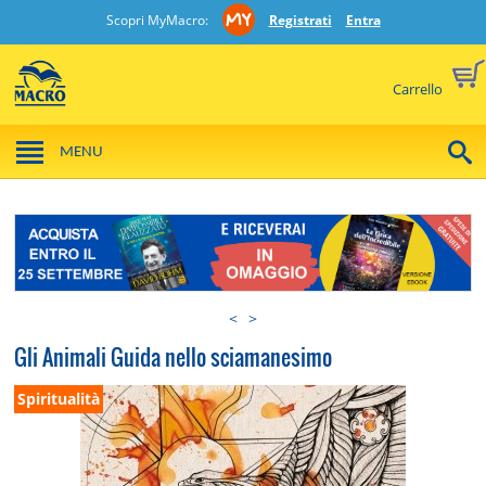
Scopri MyMacro:
Registrati
Entra
Carrello
MENU
<
>
Gli Animali Guida nello sciamanesimo
Spiritualità