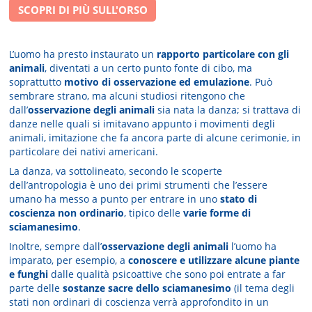
SCOPRI DI PIÙ SULL'ORSO
L’uomo ha presto instaurato un
rapporto particolare con gli
animali
, diventati a un certo punto fonte di cibo, ma
soprattutto
motivo di osservazione ed emulazione
. Può
sembrare strano, ma alcuni studiosi ritengono che
dall’
osservazione degli animali
sia nata la danza; si trattava di
danze nelle quali si imitavano appunto i movimenti degli
animali, imitazione che fa ancora parte di alcune cerimonie, in
particolare dei nativi americani.
La danza, va sottolineato, secondo le scoperte
dell’antropologia è uno dei primi strumenti che l’essere
umano ha messo a punto per entrare in uno
stato di
coscienza non ordinario
, tipico delle
varie forme di
sciamanesimo
.
Inoltre, sempre dall’
osservazione degli animali
l’uomo ha
imparato, per esempio, a
conoscere e utilizzare alcune piante
e funghi
dalle qualità psicoattive che sono poi entrate a far
parte delle
sostanze sacre dello sciamanesimo
(il tema degli
stati non ordinari di coscienza verrà approfondito in un