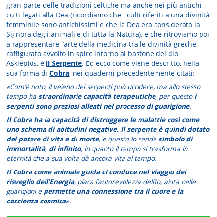
gran parte delle tradizioni celtiche ma anche nei più antichi
culti legati alla Dea (ricordiamo che i culti riferiti a una divinità
femminile sono antichissimi e che la Dea era considerata la
Signora degli animali e di tutta la Natura), e che ritroviamo poi
a rappresentare l’arte della medicina tra le divinità greche,
raffigurato avvolto in spire intorno al bastone del dio
Asklepios, è
il Serpente
. Ed ecco come viene descritto, nella
sua forma di
Cobra
, nei quaderni precedentemente citati:
«Com’è noto, il veleno dei serpenti può uccidere, ma allo stesso
tempo ha
straordinarie capacità terapeutiche
, per questo
i
serpenti sono preziosi alleati nel processo di guarigione
.
Il Cobra ha la capacità di distruggere le malattie così come
uno schema di abitudini negative. Il serpente è quindi dotato
del potere di vita e di morte
, e questo lo rende
simbolo di
immortalità, di infinito
, in quanto il tempo si trasforma in
eternità che a sua volta dà ancora vita al tempo.
Il Cobra come animale guida ci conduce nel viaggio del
risveglio dell’Energia
, placa l’autorevolezza dell’Io, aiuta nelle
guarigioni e
permette una connessione tra il cuore e la
coscienza cosmica
».