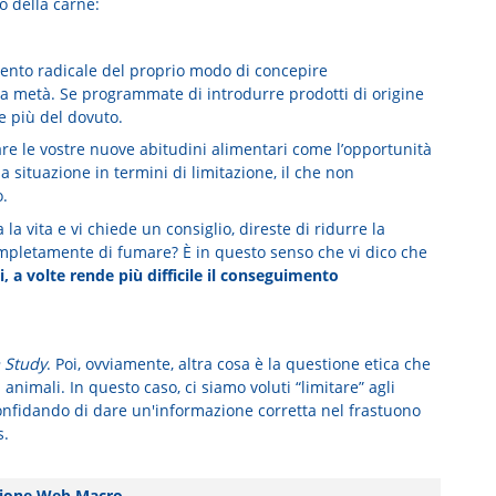
o della carne:
nto radicale del proprio modo di concepire
lo a metà. Se programmate di introdurre prodotti di origine
e più del dovuto.
are le vostre nuove abitudini alimentari come l’opportunità
la situazione in termini di limitazione, il che non
o.
a vita e vi chiede un consiglio, direste di ridurre la
ompletamente di fumare? È in questo senso che vi dico che
, a volte rende più difficile il conseguimento
 Study
. Poi, ovviamente, altra cosa è la questione etica che
 animali. In questo caso, ci siamo voluti “limitare” agli
, confidando di dare un'informazione corretta nel frastuono
s.
ione Web Macro