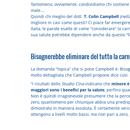
Tantomeno, ovviamente, condividiamo chi sostiene 
male....
Quindi chi meglio del dott.
T. Colin Campbell
(nell
migliore in casi come questi? Ci piace far emergere 
Italia, le parole esatte di come “considerare” la ca
sua salute potrebbe dipendere anche da questo “fa
Bisognerebbe eliminare del tutto la car
La domanda “topica” che si pone Campbell è: Bisogn
molto dettagliata che Campbell propone dice così:
“I risultati dello
Studio Cina
indicano che
minore è 
maggiori sono i benefici per la salute
, perfino qua
Non è quindi irragionevole presumere che la percen
zero, quantomeno per chiunque abbia una predisp
dimostrato in maniera assoluta. È certamente vero c
ottengono a livelli molto bassi, ma non pari a zero, 