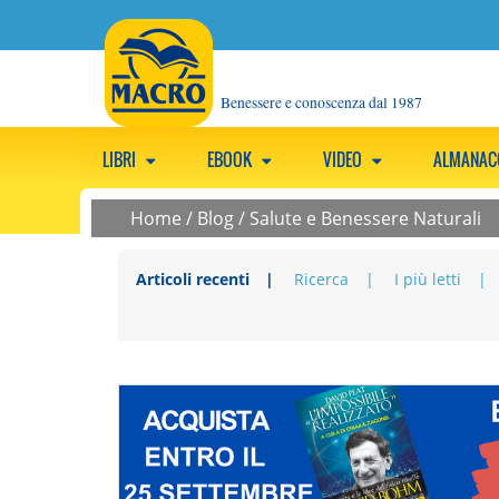
Benessere e conoscenza dal 1987
LIBRI
EBOOK
VIDEO
ALMANA
Home
/
Blog
/
Salute e Benessere Naturali
Articoli recenti
Ricerca
I più letti