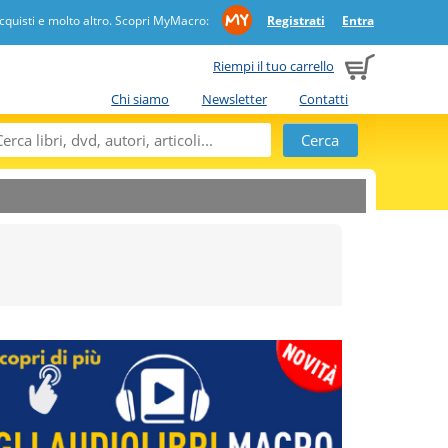
quisti e molto altro. Scopri MyMacro:
Registrati
Entra
Riempi il tuo carrello
Chi siamo
Newsletter
Contatti