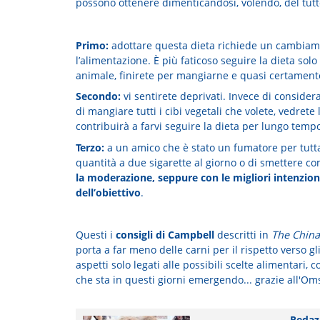
possono ottenere dimenticandosi, volendo, del tutt
Primo:
adottare questa dieta richiede un cambiame
l’alimentazione. È più faticoso seguire la dieta so
animale, finirete per mangiarne e quasi certament
Secondo:
vi sentirete deprivati. Invece di consider
di mangiare tutti i cibi vegetali che volete, vedrete 
contribuirà a farvi seguire la dieta per lungo temp
Terzo:
a un amico che è stato un fumatore per tutta l
quantità a due sigarette al giorno o di smettere c
la moderazione, seppure con le migliori intenzioni
dell’obiettivo
.
Questi i
consigli di Campbell
descritti in
The China
porta a far meno delle carni per il rispetto verso gli
aspetti solo legati alle possibili scelte alimentari
che sta in questi giorni emergendo... grazie all'Om
Redaz