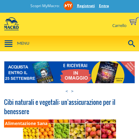
Scopri MyMacro:
Registrati
Entra
Carrello
MENU
<
>
Cibi naturali e vegetali: un'assicurazione per il
benessere
Alimentazione Sana