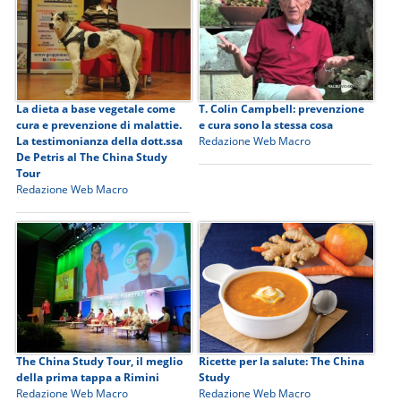
La dieta a base vegetale come
T. Colin Campbell: prevenzione
cura e prevenzione di malattie.
e cura sono la stessa cosa
La testimonianza della dott.ssa
Redazione Web Macro
De Petris al The China Study
Tour
Redazione Web Macro
The China Study Tour, il meglio
Ricette per la salute: The China
della prima tappa a Rimini
Study
Redazione Web Macro
Redazione Web Macro