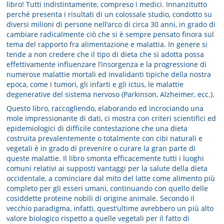
libro! Tutti indistintamente, compreso i medici. Innanzitutto
perché presenta i risultati di un colossale studio, condotto su
diversi milioni di persone nell’arco di circa 30 anni, in grado di
cambiare radicalmente ciò che si è sempre pensato finora sul
tema del rapporto fra alimentazione e malattia. In genere si
tende a non credere che il tipo di dieta che si adotta possa
effettivamente influenzare l’insorgenza e la progressione di
numerose malattie mortali ed invalidanti tipiche della nostra
epoca, come i tumori, gli infarti e gli ictus, le malattie
degenerative del sistema nervoso (Parkinson, Alzheimer, ecc.).
Questo libro, raccogliendo, elaborando ed incrociando una
mole impressionante di dati, ci mostra con criteri scientifici ed
epidemiologici di difficile contestazione che una dieta
costruita prevalentemente o totalmente con cibi naturali e
vegetali è in grado di prevenire o curare la gran parte di
queste malattie. Il libro smonta efficacemente tutti i luoghi
comuni relativi ai supposti vantaggi per la salute della dieta
occidentale, a cominciare dal mito del latte come alimento più
completo per gli esseri umani, continuando con quello delle
cosiddette proteine nobili di origine animale. Secondo il
vecchio paradigma, infatti, quest’ultime avrebbero un più alto
valore biologico rispetto a quelle vegetali per il fatto di