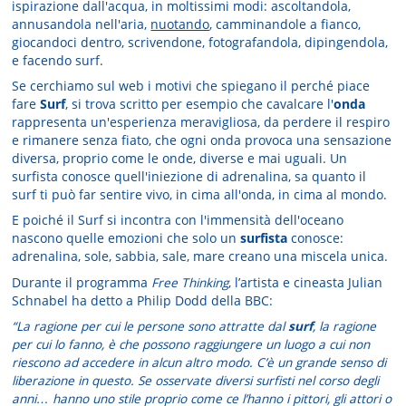
ispirazione dall'acqua, in moltissimi modi: ascoltandola,
annusandola nell'aria,
nuotando
, camminandole a fianco,
giocandoci dentro, scrivendone, fotografandola, dipingendola,
e facendo surf.
Se cerchiamo sul web i motivi che spiegano il perché piace
fare
Surf
, si trova scritto per esempio che cavalcare l'
onda
rappresenta un'esperienza meravigliosa, da perdere il respiro
e rimanere senza fiato, che ogni onda provoca una sensazione
diversa, proprio come le onde, diverse e mai uguali. Un
surfista conosce quell'iniezione di adrenalina, sa quanto il
surf ti può far sentire vivo, in cima all'onda, in cima al mondo.
E poiché il Surf si incontra con l'immensità dell'oceano
nascono quelle emozioni che solo un
surfista
conosce:
adrenalina, sole, sabbia, sale, mare creano una miscela unica.
Durante il programma
Free Thinking
, l’artista e cineasta Julian
Schnabel ha detto a Philip Dodd della BBC:
“La ragione per cui le persone sono attratte dal
surf
, la ragione
per cui lo fanno, è che possono raggiungere un luogo a cui non
riescono ad accedere in alcun altro modo. C’è un grande senso di
liberazione in questo. Se osservate diversi surfisti nel corso degli
anni… hanno uno stile proprio come ce l’hanno i pittori, gli attori o