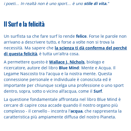
i poeti… In realtà non è uno sport… è uno
stile di vita.
”
Il Surf e la felicità
Un surfista sa che fare surf lo rende
felice
. Forse le parole non
arrivano a descrivere tutto, e forse a volte non si trova la
necessità. Ma sapere che
la scienza ti dà conferma del perché
di questa felicità
, è tutta un'altra cosa.
A permettere questo è
Wallace J. Nichols
, biologo e
ricercatore, autore del libro
Blue Mind
: Mente e Acqua. Il
Legame Nascosto tra l'acqua e la nostra mente. Questa
connessione personale e individuale è conosciuta ed è
importante per chiunque scelga una professione o uno sport
dentro, sopra, sotto o vicino all’acqua, come il
Surf
.
La questione fondamentale affrontata nel libro Blue Mind è
cercare di capire cosa accade quando il nostro organo più
complesso - il cervello - incontra l'
acqua
, che rappresenta la
caratteristica più ampiamente diffusa del nostro Pianeta.