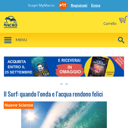
Scopri MyMacro:
Registrati
Entra
Carrello
MENU
<
>
Il Surf: quando l'onda e l'acqua rendono felici
Nuove Scienze