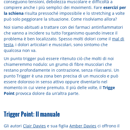
conseguono tensioni, debolezza muscolare e difficoltà a
compiere anche i più semplici dei movimenti. Fare
esercizi per
la schiena
risulta pressoché impossibile e lo stretching a volte
può solo peggiorare la situazione. Come risolviamo allora?
Noi siamo abituati a trattare con dei farmaci antinfiammatori
che vanno a incidere su tutto l’organismo quando invece il
problema è ben localizzato. Spesso molti dolori come il
mal di
testa
, i dolori articolari e muscolari, sono sintomo che
qualcosa non va.
Un punto trigger può essere ritenuto ciò che molti di noi
chiameremmo nodulo: un grumo di fibre muscolari che
restano profondamente in contrazione, senza rilassarsi. Un
punto Trigger è una zona ben precisa di un muscolo e può
essere doloroso in senso attivo oppure diventarlo nel
momento in cui viene premuto. Il più delle volte, il
Trigge
Point
provoca dolore da un’altra parte.
Trigger Point: Il manuale
Gli autori
Clair Davies
e sua figlia
Amber Davies
ci offrono il