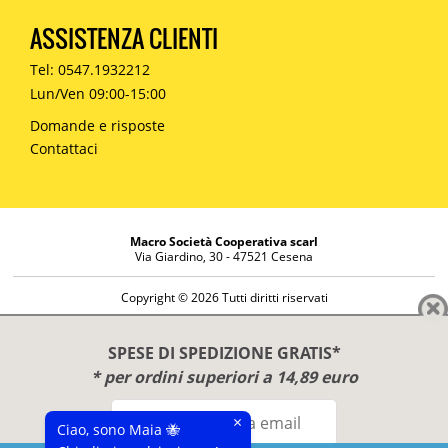
ASSISTENZA CLIENTI
Tel: 0547.1932212
Lun/Ven 09:00-15:00
Domande e risposte
Contattaci
Macro Società Cooperativa scarl
Via Giardino, 30 - 47521 Cesena
Copyright © 2026 Tutti diritti riservati
Informazioni societarie
Diritto di reso
SPESE DI SPEDIZIONE GRATIS*
Disclaimer
* per ordini superiori a 14,89 euro
Privacy Policy
×
Ciao, sono Maia 🐝