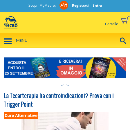
Scopri MyMacro:
Registrati
Entra
Carrello
MENU
<
>
La Tecarterapia ha controindicazioni? Prova con i
Trigger Point
Cure Alternative