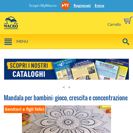
Scopri MyMacro:
Registrati
Entra
Carrello
MENU
<
>
Mandala per bambini: gioco, crescita e concentrazione
Genitori e figli felici