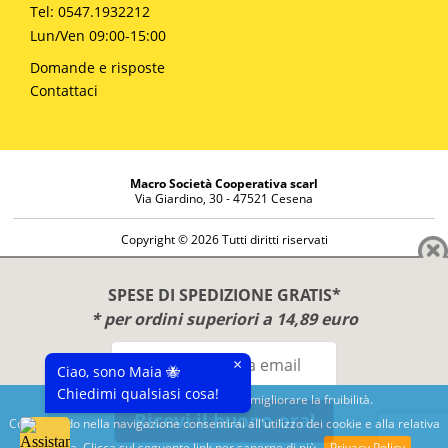
Tel: 0547.1932212
Lun/Ven 09:00-15:00
Domande e risposte
Contattaci
Macro Società Cooperativa scarl
Via Giardino, 30 - 47521 Cesena
Copyright © 2026 Tutti diritti riservati
Informazioni societarie
Diritto di reso
SPESE DI SPEDIZIONE GRATIS*
Disclaimer
* per ordini superiori a 14,89 euro
Privacy Policy
×
Ciao, sono Maia 🐝
Chiedimi qualsiasi cosa!
Questo sito utilizza cookies per migliorare la fruibilità.
Ricevi il buono ora!
Continuando nella navigazione consentirai all'utilizzo dei cookie e alla relativa
Benessere e conoscenza dal 1987
politica. Clicca sul seguente link per saperne di più
Privacy Policy