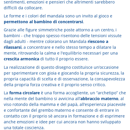
sentimenti, emozioni e pensieri che altrimenti sarebbero
difficili da collocare.
Le forme e i colori del mandala sono un invito al gioco e
permettono al bambino di concentrarsi
.
Grazie alle figure simmetriche poste attorno a un centro, i
bambini - che troppo spesso risentono delle tensioni vissute
dagli adulti - mentre colorano un Mandala
riescono a
rilassarsi
, a concentrare e nello stesso tempo a dilatare la
mente, ritrovando la calma e l'equilibrio necessari per una
crescita armonica
di tutto il proprio essere.
La realizzazione di questo disegno costituisce un’occasione
per sperimentare con gioia e giocando la propria sicurezza, la
propria capacità di scelta e di osservazione, la consapevolezza
della propria forza creativa e il proprio senso critico.
La
forma circolare
è una forma accogliente, un “archetipo” che
nella mente del bambino si avvicina all’
abbraccio materno
, al
viso rotondo della mamma e del papà, all’esperienza piacevole
e confortante del grembo materno e consente di entrare in
contatto con il proprio sè ancora in formazione e di esprimere
anche emozioni e idee per cui ancora non hanno sviluppato
una totale coscienza.