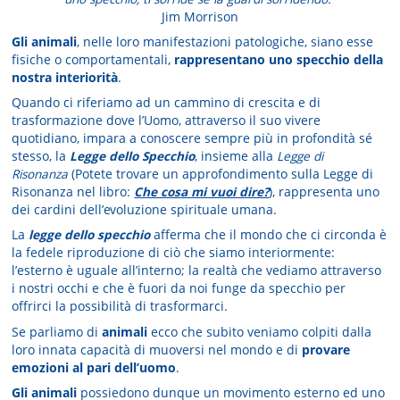
Jim Morrison
Gli animali
, nelle loro manifestazioni patologiche, siano esse
fisiche o comportamentali,
rappresentano uno specchio della
nostra interiorità
.
Quando ci riferiamo ad un cammino di crescita e di
trasformazione dove l’Uomo, attraverso il suo vivere
quotidiano, impara a conoscere sempre più in profondità sé
stesso, la
Legge dello Specchio
, insieme alla
Legge di
Risonanza
(Potete trovare un approfondimento sulla Legge di
Risonanza nel libro:
Che cosa mi vuoi dire?
), rappresenta uno
dei cardini dell’evoluzione spirituale umana.
La
legge dello specchio
afferma che il mondo che ci circonda è
la fedele riproduzione di ciò che siamo interiormente:
l’esterno è uguale all’interno; la realtà che vediamo attraverso
i nostri occhi e che è fuori da noi funge da specchio per
offrirci la possibilità di trasformarci.
Se parliamo di
animali
ecco che subito veniamo colpiti dalla
loro innata capacità di muoversi nel mondo e di
provare
emozioni al pari dell’uomo
.
Gli animali
possiedono dunque un movimento esterno ed uno