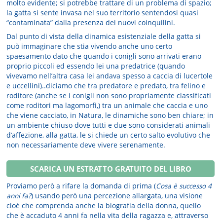
molto evidente; si potrebbe trattare di un problema di spazio;
la gatta si sente invasa nel suo territorio sentendosi quasi
“contaminata” dalla presenza dei nuovi coinquilini.
Dal punto di vista della dinamica esistenziale della gatta si
può immaginare che stia vivendo anche uno certo
spaesamento dato che quando i conigli sono arrivati erano
proprio piccoli ed essendo lei una predatrice (quando
vivevamo nell’altra casa lei andava spesso a caccia di lucertole
e uccellini)..diciamo che tra predatore e predato, tra felino e
roditore (anche se i conigli non sono propriamente classificati
come roditori ma lagomorfi,) tra un animale che caccia e uno
che viene cacciato, in Natura, le dinamiche sono ben chiare; in
un ambiente chiuso dove tutti e due sono considerati animali
d’affezione, alla gatta, le si chiede un certo salto evolutivo che
non necessariamente deve vivere serenamente.
SCARICA UN ESTRATTO GRATUITO DEL LIBRO
Proviamo però a rifare la domanda di prima (
Cosa è successo 4
anni fa?
) usando però una percezione allargata, una visione
cioè che comprenda anche la biografia della donna, quello
che è accaduto 4 anni fa nella vita della ragazza e, attraverso