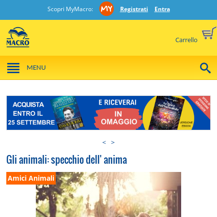
Scopri MyMacro:
Registrati
Entra
Carrello
MENU
<
>
Gli animali: specchio dell' anima
Amici Animali