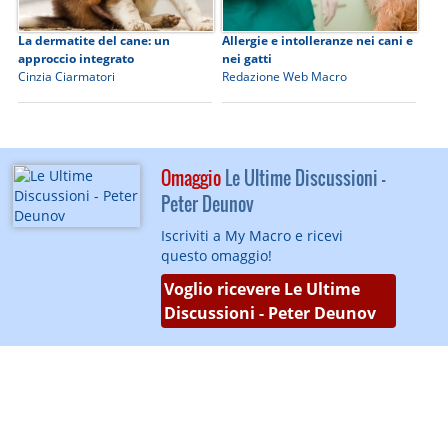
La dermatite del cane: un
Allergie e intolleranze nei cani e
approccio integrato
nei gatti
Cinzia Ciarmatori
Redazione Web Macro
Omaggio
Le Ultime Discussioni -
Peter Deunov
Iscriviti a My Macro e ricevi
questo omaggio!
Voglio ricevere Le Ultime
Discussioni - Peter Deunov