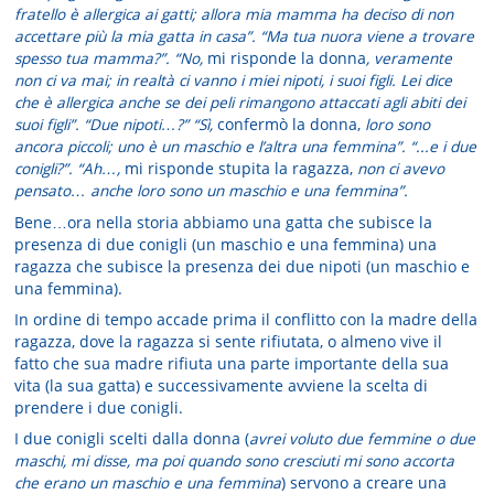
fratello è allergica ai gatti; allora mia mamma ha deciso di non
accettare più la mia gatta in casa”. “Ma tua nuora viene a trovare
spesso tua mamma?”. “No,
mi risponde la donna
, veramente
non ci va mai; in realtà ci vanno i miei nipoti, i suoi figli. Lei dice
che è allergica anche se dei peli rimangono attaccati agli abiti dei
suoi figli”. “Due nipoti…?” “Sì,
confermò la donna,
loro sono
ancora piccoli; uno è un maschio e l’altra una femmina”. “...e i due
conigli?”. “Ah…,
mi risponde stupita la ragazza,
non ci avevo
pensato… anche loro sono un maschio e una femmina”.
Bene…ora nella storia abbiamo una gatta che subisce la
presenza di due conigli (un maschio e una femmina) una
ragazza che subisce la presenza dei due nipoti (un maschio e
una femmina).
In ordine di tempo accade prima il conflitto con la madre della
ragazza, dove la ragazza si sente rifiutata, o almeno vive il
fatto che sua madre rifiuta una parte importante della sua
vita (la sua gatta) e successivamente avviene la scelta di
prendere i due conigli.
I due conigli scelti dalla donna (
avrei voluto due femmine o due
maschi, mi disse, ma poi quando sono cresciuti mi sono accorta
che erano un maschio e una femmina
) servono a creare una