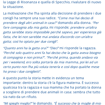
la Legge di Risonanza e quella di Specchio, rivalutare di nuovo
la situazione.
La motivazione che l’ha spinta alla decisione di prendere i due
conigli ha sempre una sua radice.
“Come mai hai deciso di
prendere degli altri animali in casa?”
domando alla donna.
“Per
fare compagnia alla mia gatta
, mi risponde;
prendere un’altra
gatta sarebbe stata impossibile perché sapevo, per esperienza già
fatta, che lei non sarebbe mai andata d’accordo con un’altra
gatta; così ho optato per due conigli"
.
“Quanto anni ha la gatta ora?” “Dieci”
mi risponde la ragazza.
“Perché solo quattro anni fa hai deciso che la gatta aveva bisogno
di compagnia e non prima?”
.
“Perché prima, quando andavo via
per i weekend, ero solita portarla da mia mamma, poi lei ad un
certo punto non l’ha più voluta tenerla e così dopo qualche mese
ho preso i due coniglietti”
.
A questo punto la storia mette in evidenza un tema
importante: dentro la storia c’è la figura materna. È successo
qualcosa tra la ragazza e sua mamma che ha portato la donna
a scegliere di prendere due animali in casa: sembra che tutto
sia nato da un rifiuto.
“Mi spieghi meglio?”
le domando.
“È successo che la moglie di mio