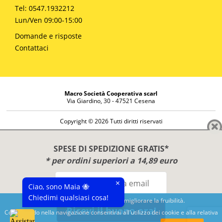
Tel: 0547.1932212
Lun/Ven 09:00-15:00
Domande e risposte
Contattaci
Macro Società Cooperativa scarl
Via Giardino, 30 - 47521 Cesena
Copyright © 2026 Tutti diritti riservati
Informazioni societarie
Diritto di reso
SPESE DI SPEDIZIONE GRATIS*
Disclaimer
* per ordini superiori a 14,89 euro
Privacy Policy
×
Ciao, sono Maia 🐝
Chiedimi qualsiasi cosa!
Questo sito utilizza cookies per migliorare la fruibilità.
Ricevi il buono ora!
Continuando nella navigazione consentirai all'utilizzo dei cookie e alla relativa
Benessere e conoscenza dal 1987