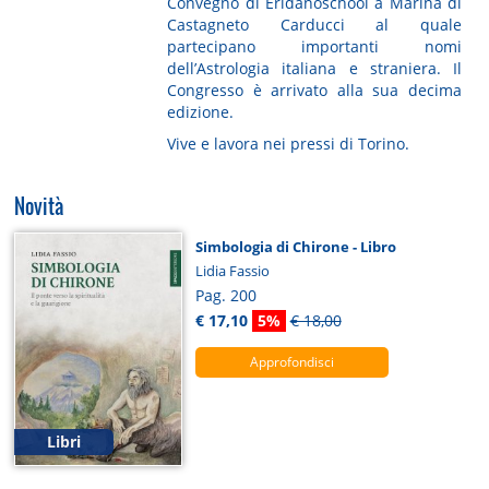
Convegno di Eridanoschool a Marina di
Castagneto Carducci al quale
partecipano importanti nomi
dell’Astrologia italiana e straniera. Il
Congresso è arrivato alla sua decima
edizione.
Vive e lavora nei pressi di Torino.
Novità
Simbologia di Chirone - Libro
Lidia Fassio
Pag. 200
€ 17,10
5%
€ 18,00
Approfondisci
Libri