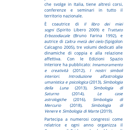
che svolge in Italia, tiene altresì corsi,
conferenze e seminari in tutto il
territorio nazionale.
È coautrice di
Il libro dei miei
sogni
(Spirito Libero 2009) e
Trattato
Erbozodiacale
(Bruno Farina 1992), e
autrice di
L’altra metà del cielo
(Spigolon
Calcagno 2005), tre volumi dedicati alle
dinamiche di coppia e alla relazione
affettiva. Con le Edizioni Spazio
Interiore ha pubblicato:
Innamoramento
e creatività
(2012),
I nostri simboli
interiori. Introduzione all’astrologia
umanistica e psicologica
(2013),
Simbologia
della Luna
(2013),
Simbologia di
Saturno
(2014),
Le case
astrologiche
(2016),
Simbologia di
Mercurio
(2018),
Simbologia di
Venere
e
Simbologia di Marte
(2019).
Partecipa a numerosi congressi come
relatrice e ogni anno organizza il