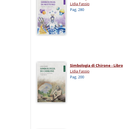
Lidia Fassio
Pag. 280
Simbologia di Chirone - Libro
Lidia Fassio
Pag. 200