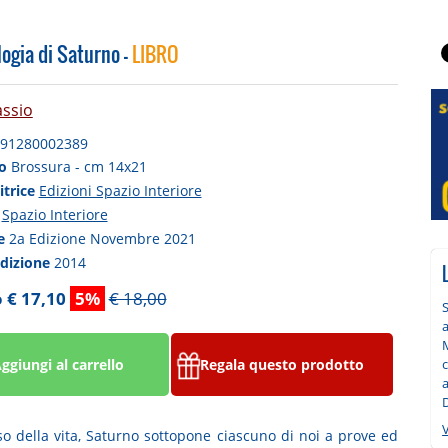
ogia di Saturno -
LIBRO
assio
91280002389
to
Brossura - cm 14x21
itrice
Edizioni Spazio Interiore
a
Spazio Interiore
ne
2a Edizione Novembre 2021
edizione
2014
 € 17,10
5%
€ 18,00
S
a
M
ggiungi al carrello
Regala questo prodotto
a
V
so della vita, Saturno sottopone ciascuno di noi a prove ed