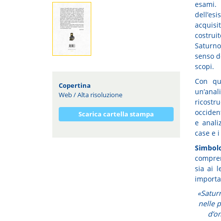
esami.
dell’es
acquisi
costrui
Saturno
senso de
scopi.
Con que
Copertina
un’ana
Web
/
Alta risoluzione
ricostr
occiden
Scarica cartella stampa
e anali
case e i
Simbol
comprens
sia ai 
importa
«Saturn
nelle 
d’o