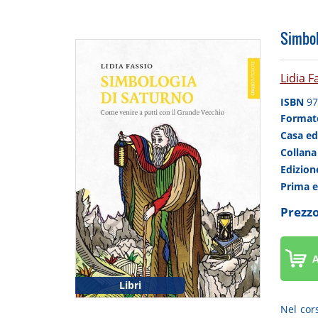
Simbol
Lidia F
ISBN
97
Forma
Casa ed
Collan
Edizio
Prima 
Prezzo
A
Libri
Nel cor