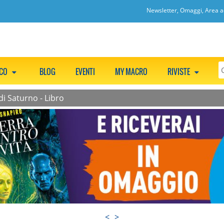
Newsletter, Omaggi, Area ac
CCO
BLOG
EVENTI
MY MACRO
RIVISTE
di Saturno - Libro
<
>