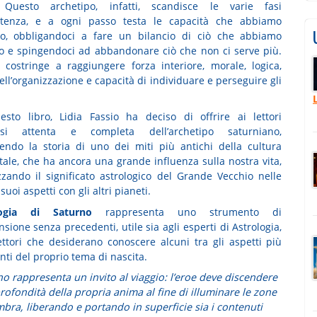
 Questo archetipo, infatti, scandisce le varie fasi
istenza, e a ogni passo testa le capacità che abbiamo
to, obbligandoci a fare un bilancio di ciò che abbiamo
to e spingendoci ad abbandonare ciò che non ci serve più.
 costringe a raggiungere forza interiore, morale, logica,
ll’organizzazione e capacità di individuare e perseguire gli
sto libro, Lidia Fassio ha deciso di offrire ai lettori
lisi attenta e completa dell’archetipo saturniano,
uendo la storia di uno dei miti più antichi della cultura
tale, che ha ancora una grande influenza sulla nostra vita,
zzando il significato astrologico del Grande Vecchio nelle
 suoi aspetti con gli altri pianeti.
ogia di Saturno
rappresenta uno strumento di
ione senza precedenti, utile sia agli esperti di Astrologia,
lettori che desiderano conoscere alcuni tra gli aspetti più
nti del proprio tema di nascita.
o rappresenta un invito al viaggio: l’eroe deve discendere
profondità della propria anima al fine di illuminare le zone
mbra, liberando e portando in superficie sia i contenuti