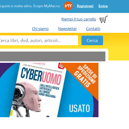
quisti e molto altro. Scopri MyMacro:
Registrati
Entra
Riempi il tuo carrello
Chi siamo
Newsletter
Contatti