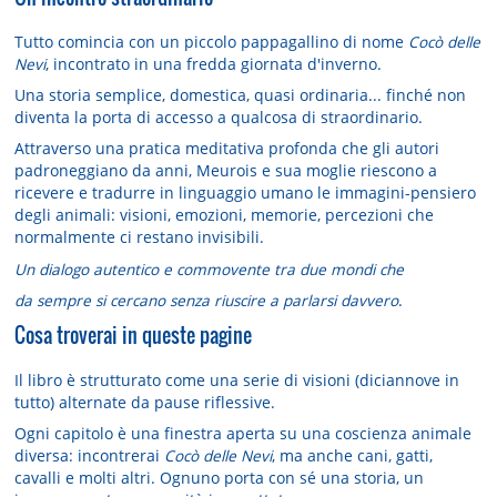
Tutto comincia con un piccolo pappagallino di nome
Cocò delle
Nevi
, incontrato in una fredda giornata d'inverno.
Una storia semplice, domestica, quasi ordinaria... finché non
diventa
la porta di accesso a qualcosa di straordinario
.
Attraverso una pratica meditativa profonda che gli autori
padroneggiano da anni, Meurois e sua moglie riescono a
ricevere e tradurre in linguaggio umano le immagini-pensiero
degli animali:
visioni
,
emozioni
,
memorie
,
percezioni
che
normalmente ci restano invisibili.
Un dialogo autentico e commovente tra due mondi
che
da sempre si cercano senza riuscire a parlarsi davvero
.
Cosa troverai in queste pagine
Il libro è strutturato come una
serie di visioni
(diciannove in
tutto) alternate da
pause riflessive
.
Ogni capitolo è una finestra aperta su una coscienza animale
diversa: incontrerai
Cocò delle Nevi
, ma anche cani, gatti,
cavalli e molti altri. Ognuno porta con sé una storia, un