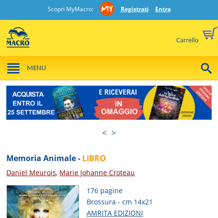
Scopri MyMacro:
Registrati
Entra
Carrello
MENU
<
>
Memoria Animale -
LIBRO
Daniel Meurois
,
Marie Johanne Croteau
176 pagine
Brossura - cm 14x21
AMRITA EDIZIONI