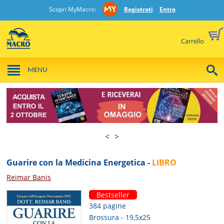
Scopri MyMacro:
Registrati
Entra
Carrello
MENU
<
>
Guarire con la Medicina Energetica -
LIBRO
Reimar Banis
Bestseller
384 pagine
Brossura - 19,5x25